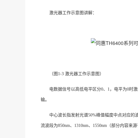
激光器工作示意图讲解：
（图
1-3 激光器工作示意图）
电数据信号以高低电平区分
0、1，电平为0时
输。
中心波长指发射光谱
50%峰值幅度中点对应
流波段为850nm、1310nm、1550nm（部分内容