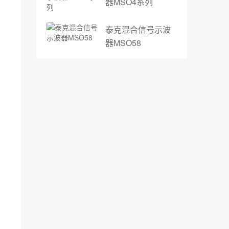
器MSO4系列
泰克混合信号示波
器MSO58