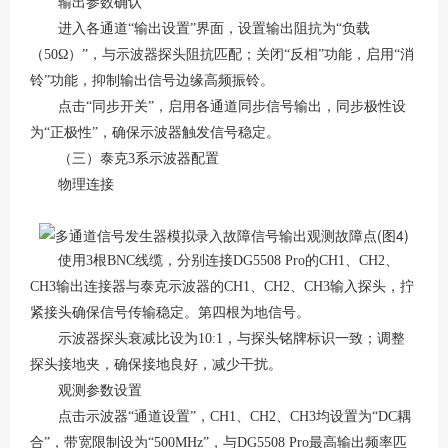
输出参数确认
进入各通道
“输出设置”界面，设置输出阻抗为“负载
（50Ω）”，与示波器探头阻抗匹配；关闭“反相”功能，启用“消
铃”功能，抑制输出信号边缘高频振铃。
点击
“同步开关”，启用各通道同步信号输出，同步极性设
为“正极性”，确保示波器触发信号稳定。
（三）泰克
3系示波器配置
物理连接
使用
3根BNC线缆，分别连接DG5508 Pro的CH1、CH2、
CH3输出连接器与泰克示波器的CH1、CH2、CH3输入探头，拧
紧接头确保信号传输稳定。
第四根为地信号。
示波器探头衰减比设为
10:1，与探头铭牌标识一致；调整
探头接地夹，确保接地良好，减少干扰。
观测参数设置
点击示波器
“通道设置”，CH1、CH2、CH3均设置为“DC耦
合”，带宽限制设为“500MHz”，与DG5508 Pro最高输出频率匹