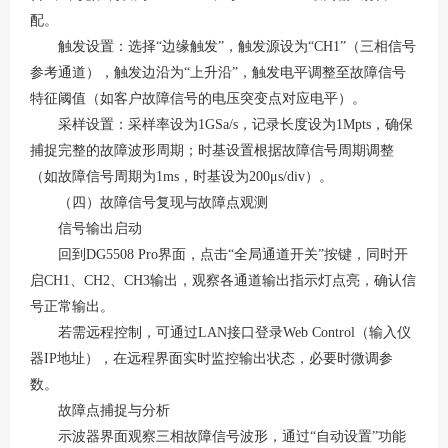
配。
触发设置：选择
“边缘触发”，触发源设为“CH1”（三相信号
参考通道），触发边沿为“上升沿”，触发电平调整至故障信号
特征阈值（如客户故障信号的电压突变点对应电平）。
采样设置：采样率设为
1GSa/s，记录长度设为1Mpts，确保
捕捉完整的故障波形周期；时基设置根据故障信号周期调整
（如故障信号周期为1ms，时基设为200μs/div）。
（四）故障信号复现与故障点观测
信号输出启动
回到
DG5508 Pro界面，点击“全局通道开关”按键，同时开
启CH1、CH2、CH3输出，观察各通道输出指示灯点亮，确认信
号正常输出。
若需远程控制，可通过
LAN接口登录Web Control（输入仪
器IP地址），在远程界面实时监控输出状态，必要时微调参
数。
故障点捕捉与分析
示波器界面观察三相故障信号波形，通过
“自动设置”功能