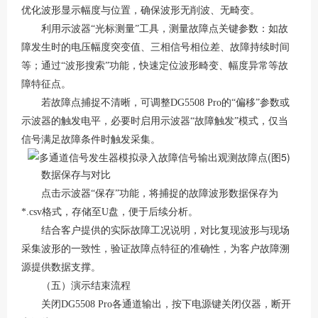
优化波形显示幅度与位置，确保波形无削波、无畸变。
利用示波器
“光标测量”工具，测量故障点关键参数：如故
障发生时的电压幅度突变值、三相信号相位差、故障持续时间
等；通过“波形搜索”功能，快速定位波形畸变、幅度异常等故
障特征点。
若故障点捕捉不清晰，可调整
DG5508 Pro的“偏移”参数或
示波器的触发电平，必要时启用示波器“故障触发”模式，仅当
信号满足故障条件时触发采集。
数据保存与对比
点击示波器
“保存”功能，将捕捉的故障波形数据保存为
*.csv格式，存储至U盘，便于后续分析。
结合客户提供的实际故障工况说明，对比复现波形与现场
采集波形的一致性，验证故障点特征的准确性，为客户故障溯
源提供数据支撑。
（五）演示结束流程
关闭
DG5508 Pro各通道输出，按下电源键关闭仪器，断开