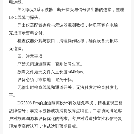
电源线。
关闭泰克
3系示波器，断开探头与信号发生器的连接，整理
BNC线缆与探头。
导出仪器配置参数与示波器观测数据，拷贝至客户电脑，
完成演示资料交付。
检查仪器外观与接口，清理操作区域，确保设备无损坏、
无遗漏。
四、注意事项
严禁关闭通道隔离
，否则信号失真。
故障文件须无文件头且长度
≤64Mpts。
设备必须可靠接地，避免干扰。
无输出时检查线缆和通道开关；无法触发时检查触发电
平。
DG5508 Pro的通道隔离设计有效避免串扰，精准复现三相
故障信号；泰克示波器成功捕捉故障点特征，二者协同满足客
户对故障溯源和设备优化的需求。客户对通道独立性和信号复
现精度高度认可，测试达到预期目标。