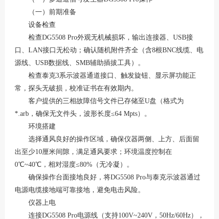
（一）前期准备
设备检查
检查
DG5508 Pro外观无机械损坏，输出连接器、USB接
口、LAN接口无松动；确认随机附件齐全（含8根BNC线缆、电
源线、USB数据线、SMB辅助插拔工具）。
检查泰克
3系示波器通道接口、触发旋钮、显示屏功能正
常，探头无破损，校准证书在有效期内。
客户提供的三相故障信号文件已存储至
U盘（格式为
*.arb，确保无文件头，波形长度≤64 Mpts）。
环境搭建
选择通风良好的操作区域，确保仪器两侧、上方、后面留
出至少
10厘米间隙，满足通风要求；环境温度控制在
0℃~40℃，相对湿度≤80%（无冷凝）。
确保操作台面接地良好，将
DG5508 Pro与泰克示波器通过
电源电缆接地端可靠接地，避免电击风险。
仪器上电
连接
DG5508 Pro电源线（支持100V~240V，50Hz/60Hz），