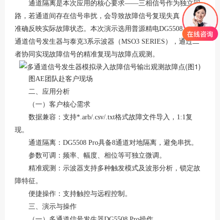
通道隔离是本次应用的核心要求
——三相信号作为独立回
路，若通道间存在信号串扰，会导致故障信号复现失真，无法
准确反映实际故障状态。本次演示选用普源精电DG5508 Pro多
通道信号发生器与泰克3系示波器（MSO3 SERIES），通过二
者协同实现故障信号的精准复现与故障点观测。
图
AE团队赴客户现场
二、应用分析
（一）客户核心需求
数据兼容
：支持
*.arb/.csv/.txt格式故障文件导入，1:1复
现。
通道隔离
：
DG5508 Pro具备8通道对地隔离，避免串扰。
参数可调
：频率、幅度、相位等可独立微调。
精准观测
：示波器支持多种触发模式及波形分析，锁定故
障特征。
便捷操作
：支持触控与远程控制。
三、
演示与
操作
（一）多通道信号发生器
DG550
8
Pro操作