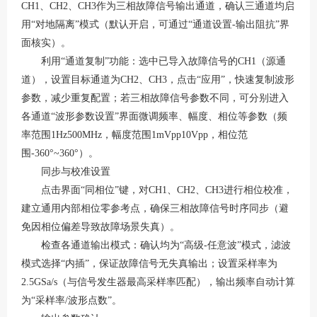
CH1、CH2、CH3作为三相故障信号输出通道，确认三通道均启
用“对地隔离”模式（默认开启，可通过“通道设置-输出阻抗”界
面核实）。
利用
“通道复制”功能：选中已导入故障信号的CH1（源通
道），设置目标通道为CH2、CH3，点击“应用”，快速复制波形
参数，减少重复配置；若三相故障信号参数不同，可分别进入
各通道“波形参数设置”界面微调频率、幅度、相位等参数（频
率范围1Hz500MHz，幅度范围1mVpp10Vpp，相位范
围-360°~360°）。
同步与校准设置
点击界面
“同相位”键，对CH1、CH2、CH3进行相位校准，
建立通用内部相位零参考点，确保三相故障信号时序同步（避
免因相位偏差导致故障场景失真）。
检查各通道输出模式：确认均为
“高级-任意波”模式，滤波
模式选择“内插”，保证故障信号无失真输出；设置采样率为
2.5GSa/s（与信号发生器最高采样率匹配），输出频率自动计算
为“采样率/波形点数”。