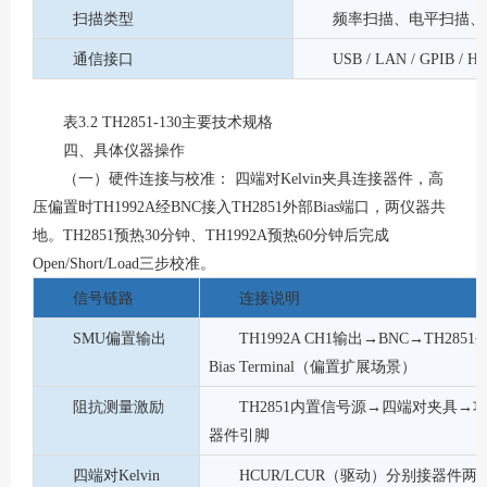
扫描类型
频率扫描、电平扫描、
通信接口
USB / LAN / GPIB / Ha
表
3.2 TH2851-130主要技术规格
四、具体仪器操作
（一）硬件连接与校准：
四端对Kelvin夹具连接器件，高
压偏置时TH1992A经BNC接入TH2851外部Bias端口，两仪器共
地。TH2851预热30分钟、TH1992A预热60分钟后完成
Open/Short/Load三步校准。
信号链路
连接说明
SMU偏置输出
TH1992A CH1输出→BNC→TH2851
Bias Terminal（偏置扩展场景）
阻抗测量激励
TH2851内置信号源→四端对夹具→
器件引脚
四端对
Kelvin
HCUR/LCUR（驱动）分别接器件两