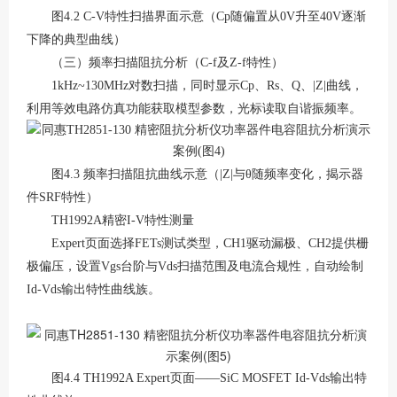
图
4.2 C-V特性扫描界面示意（Cp随偏置从0V升至40V逐渐
下降的典型曲线）
（三）频率扫描阻抗分析（
C-f及Z-f特性）
1kHz~130MHz对数扫描，同时显示Cp、Rs、Q、|Z|曲线，
利用等效电路仿真功能获取模型参数，光标读取自谐振频率。
图
4.3 频率扫描阻抗曲线示意（|Z|与θ随频率变化，揭示器
件SRF特性）
TH1992A精密I-V特性测量
Expert页面选择FETs测试类型，CH1驱动漏极、CH2提供栅
极偏压，设置Vgs台阶与Vds扫描范围及电流合规性，自动绘制
Id-Vds输出特性曲线族。
图
4.4 TH1992A Expert页面——SiC MOSFET Id-Vds输出特