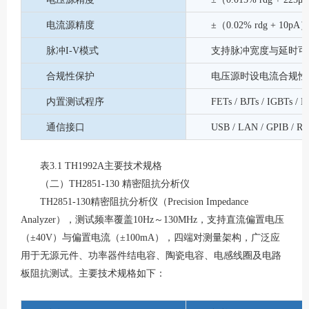
电流源精度
±（0.02% rdg + 10p
脉冲
I-V模式
支持脉冲宽度与延时可
合规性保护
电压源时设电流合规性
内置测试程序
FETs / BJTs / IGBTs /
通信接口
USB / LAN / GPIB / RS2
表
3.1 TH1992A主要技术规格
（二）
TH2851-130 精密阻抗分析仪
TH2851-130精密阻抗分析仪（Precision Impedance
Analyzer），测试频率覆盖10Hz～130MHz，支持直流偏置电压
（±40V）与偏置电流（±100mA），四端对测量架构，广泛应
用于无源元件、功率器件结电容、陶瓷电容、电感线圈及电路
板阻抗测试。主要技术规格如下：