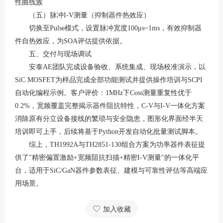
性曲线族
（五）脉冲
I-V测量（抑制器件热效应）
切换至
Pulse模式，设置脉冲宽度100μs~1ms，有效抑制器
件自热效应，为SOA评估提供依据。
五、交付与现场调试
安泰
AE团队完成设备验收、系统集成、现场校准演示，以
SiC MOSFET为样品完成全部功能测试并提供操作培训与SCPI
自动化编程示例。客户评价：1MHz下Coss测量重复性优于
0.2%，宽频覆盖完整揭示器件阻抗特性，C-V与I-V一体化方案
消除原有分立设备接线的繁琐与安全隐患，图形化界面经半天
培训即可上手，后续将基于Python开发自动化批量测试脚本。
综上，
TH1992A与TH2851-130组合方案为功率器件表征提
供了"精密偏置激励+宽频阻抗扫描+精密I-V测量"的一体化平
台，适用于SiC/GaN器件参数表征、建模与可靠性评估等高端应
用场景。
加入收藏