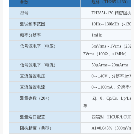
参数
规格（
TH2851-130）
型号
TH2851-130 精密
测试频率范围
10Hz～130MHz（-13
频率分辨率
1mHz
信号源电平（电压）
5mVrms～1Vrms（25
2Vrms（100Ω，≤1MHz）
信号源电平（电流）
50μArms～20mArms
直流偏置电压
0～±40V，分辨率1mV，精度
直流偏置电流
0～±100mA，分辨率40
测量参数（
20+）
|Z|、θ、Cp/Cs、Lp/
等
测量端口配置
四端对（
HCUR/LCUR
阻抗精度（典型）
A1=0.045%（500mV