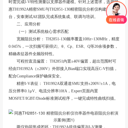
时需完成I-V特性测量以支撑器件建模。针对上述需求，选用同
惠TH1992A精密SMU与TH2851-130精密阻抗分析仪构建测试平
台，安泰
测试
AE团队完成系统集成、联调与培训。
二、应用分析
（一）测试系统核心需求匹配
宽频阻抗分析：
TH2851-130频率覆盖10Hz~130MHz，精度
0.045%，一次扫频可获得|Z|、θ、Cp、ESR、Q等20余项参数，
精确表征器件全频段特性。
可程控直流偏置：
TH2851内置±40V偏置，超出范围时可
经由TH1992A（±200V）外部接入Bias端口实现高压C-V扫描，
配合Compliance保护确保安全。
精密
I-V表征： TH1992A双通道SMU支持±200V/±1A，电
压分辨率0.1μV、电流分辨率10fA，Expert页面内置
MOSFET/IGBT/Diode标准测试程序，一键完成特性曲线扫描。
两仪协同形成闭环：
TH1992A提供偏置与I-V测量，