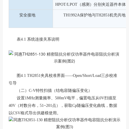
HPOT/LPOT（感测）分别夹近器件本体
安全接地
TH1992A保护地与TH2851机壳共地
表
4.1 系统连接关系说明
图
4.1 TH2851夹具校准界面——Open/Short/Load三步校准
引导
（二）
C-V特性扫描（结电容随偏压变化）
设置
1MHz测量频率、500mV电平，偏置电压从0V扫描至
40V（对数分布，51~201点），获取Cp随偏压变化曲线，数据
以CSV格式导出供建模使用。