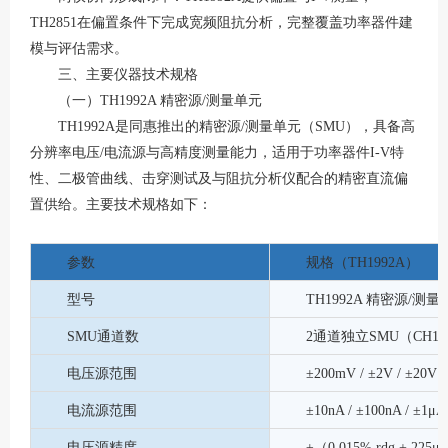
TH2851在偏置条件下完成宽频阻抗分析，完整覆盖功率器件建
模与评估需求。
三、主要仪器技术规格
（一）
TH1992A 精密源/测量单元
TH1992A是同惠推出的精密源/测量单元（SMU），具备高
分辨率电压/电流源与高精度测量能力，适用于功率器件I-V特
性、二极管曲线、击穿测试及与阻抗分析仪配合的精密直流偏
置供给。主要技术规格如下：
参数
规格（
TH1992A）
型号
TH1992A 精密源/测
SMU通道数
2通道独立SMU（CH1/
电压源范围
±200mV / ±2V / ±20
电流源范围
±10nA / ±100nA / ±1
电压源精度
±（0.015% rdg + 22