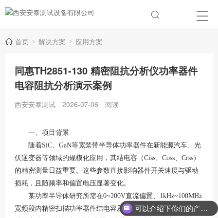
首页
解决方案
应用方案
同惠TH2851-130 精密阻抗分析仪功率器件
电容阻抗分析演示案例
西安安泰测试
2026-07-06
阅读
一、项目背景
随着
SiC、GaN等宽禁带半导体功率器件在新能源汽车、光
伏逆变器等领域的规模化应用，其结电容（Ciss、Coss、Crss）
的精密测量日益重要。这些参数直接影响器件开关速度与驱动
损耗，且随频率和偏置电压显著变化。
某功率半导体研究所需在
0~200V直流偏置、1kHz~100MHz
可以介绍下你们的产品么？
宽频段内精密扫描功率器件结电容及ESR、Q值等阻抗参数，同