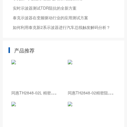
实时示波器测试TDR阻抗的全新方案
泰克示波器在变频驱动行业的应用测试方案
如何利用泰克新2系示波器进行汽车总线触发解码分析？
产品推荐
同
惠TH2848-02L 精密阻抗分析仪
同
惠TH2848-02精密阻抗分析仪