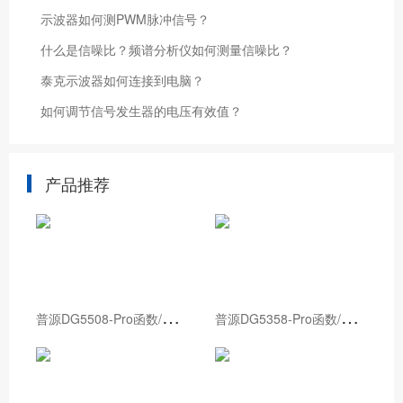
示波器如何测PWM脉冲信号？
什么是信噪比？频谱分析仪如何测量信噪比？
泰克示波器如何连接到电脑？
如何调节信号发生器的电压有效值？
产品推荐
普
源DG5508-Pro函数/任意波形发生器
普
源DG5358-Pro函数/任意波形发生器