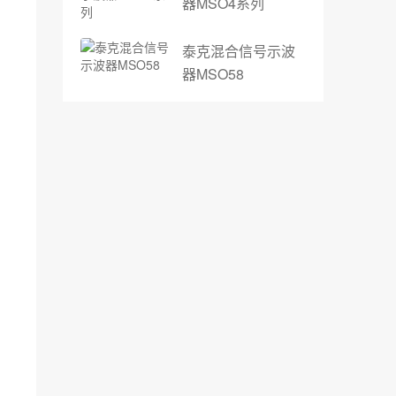
器MSO4系列
泰克混合信号示波
器MSO58