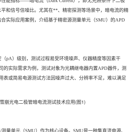
指标——暗电流（Dark Current），即无光照条件下二极
平和信号信噪比。尤其在**、精密探测等场景中，暗电流的精
合实际应用案例，介绍基于精密源测量单元（SMU）的APD
安（pA）级别，测试过程易受环境噪声、仪器精度等因素干
公司的实际需求为例，测试对象为光耦继电器内置APD器件，测
统万用表或简易电源测试方法因噪声过大、分辨率不足，难以满足
源/测量单元（SMU）作为核心设备。SMU是一种集直流电源、