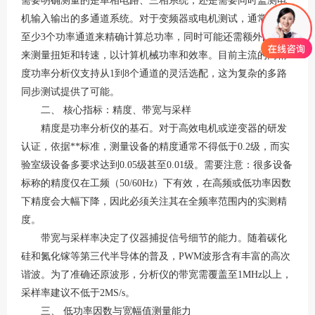
需要明确测量的是单相电路、三相系统，还是需要同时监测电
机输入输出的多通道系统。对于变频器或电机测试，通常需要
至少
3个功率通道来精确计算总功率，同时可能还需额外的通道
来测量扭矩和转速，以计算机械功率和效率
。目前主流的高精
度功率分析仪支持从
1到8个通道的灵活选配，这为复杂的多路
同步测试提供了可能
。
二、
核心指标：精度、带宽与采样
精度
是功率分析仪的基石。对于高效电机或逆变器的研发
认证，依据**标准，测量设备的精度通常不得低于
0.2级，而实
验室级设备多要求达到0.05级甚至0.01级
。
需要注意
：很多设备
标称的精度仅在工频（
50/60Hz）下有效，在高频或低功率因数
下精度会大幅下降，因此必须关注其在全频率范围内的实测精
度
。
带宽与采样率
决定了仪器捕捉信号细节的能力。随着碳化
硅和氮化镓等第三代半导体的普及，
PWM波形含有丰富的高次
谐波。为了准确还原波形，分析仪的带宽需覆盖至1MHz以上，
采样率建议不低于2MS/s
。
三、
低功率因数与宽幅值测量能力