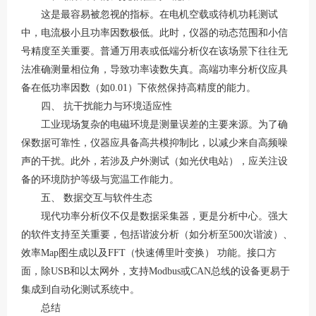
这是最容易被忽视的指标。在电机空载或待机功耗测试
中，电流极小且功率因数极低。此时，仪器的
动态范围
和
小信
号精度
至关重要。普通万用表或低端分析仪在该场景下往往无
法准确测量相位角，导致功率读数失真。高端功率分析仪应具
备在低功率因数（如
0.01）下依然保持高精度的能力
。
四、
抗干扰能力与环境适应性
工业现场复杂的电磁环境是测量误差的主要来源。为了确
保数据可靠性，仪器应具备高
共模抑制比
，以减少来自高频噪
声的干扰
。此外，若涉及户外测试（如光伏电站），应关注设
备的环境防护等级与宽温工作能力
。
五、
数据交互与软件生态
现代功率分析仪不仅是数据采集器，更是分析中心。强大
的软件支持至关重要，包括
谐波分析
（如分析至
500次谐波）、
效率
Map图
生成以及
FFT（快速傅里叶变换）
功能
。接口方
面，除
USB和以太网外，支持Modbus或CAN总线的设备更易于
集成到自动化测试系统中
。
总结