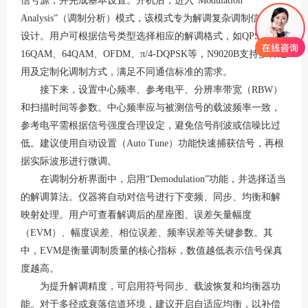
信号源，并完成基本设置。开机后，进入
“Modulation
Analysis”（调制分析）模式，该模式专为解调复杂调制信号而
设计。用户可根据信号类型选择相应的解调格式，如QPSK、
16QAM、64QAM、OFDM、π/4-DQPSK等，N9020B支持多种通
用及定制化调制方式，满足不同通信标准的需求。
接下来，设置中心频率、参考电平、分辨率带宽（
RBW）
和扫描时间等参数。中心频率应与被测信号的载波频率一致，
参考电平需根据信号强度合理设定，避免信号削波或信噪比过
低。建议使用自动设置（Auto Tune）功能快速捕获信号，再根
据实际波形进行微调。
在调制分析界面中，启用
“Demodulation”功能，并选择适当
的解调算法。仪器将自动对信号进行下变频、同步、均衡和解
映射处理。用户可查看解调后的星座图、误差矢量幅度
（EVM）、幅度误差、相位误差、频率误差等关键参数。其
中，EVM是衡量调制质量的核心指标，数值越低表示信号保真
度越高。
为提升解调精度，可启用符号同步、载波恢复和均衡器功
能。对于多径或衰落信道环境，建议开启自适应均衡，以补偿