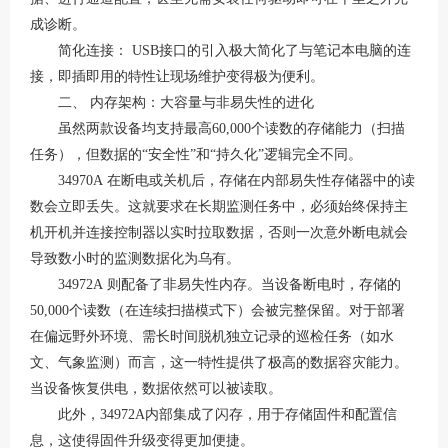
成诊断。
简化连接：
USB接口的引入极大简化了与笔记本电脑的连
接，即插即用的特性让现场维护变得极为便利。
二、
内存架构：大容量与非易失性的进化
虽然两款设备均支持最高
60,000个读数的存储能力（扫描
任务），但数据的“安全性”和“持久化”逻辑完全不同。
34970A 在断电或关机后，存储在内部易失性存储器中的读
数会立即丢失。这就要求在长期监测任务中，必须始终保持主
机开机并连接控制器以实时拉取数据，否则一次意外断电就会
导致数小时的监测数据化为乌有。
34972A 则配备了非易失性内存。当设备断电时，存储的
50,000个读数（在连续扫描模式下）会被完整保留。对于部署
在偏远野外环境、需长时间脱机独立记录的巡检任务（如水
文、气象监测）而言，这一特性提供了极高的数据容灾能力。
当设备恢复供电，数据依然可以被读取。
此外，
34972A内部集成了闪存，用于存储固件和配置信
息，这使得固件升级变得更加便捷。