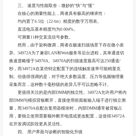
三、
速度与性能取舍：微妙的
“快”与“慢”
在核心的测量性能上，两者具有极高的继承性：
均内置了
6.5位（22-bit）精度的数字万用表。
直流电压基本精度均为
0.004%。
可测量
11种交直流信号参数。
然而，由于架构微调，两者在极速扫描场景下存在微小差
异。
34972A为了兼容LAN和Web服务等后台进程，其单通道切
换速度略慢于34970A。34970A的扫描速度最高可达250通道/
秒，而34972A在某些特定配置下的连续触发速率可能稍显克
制。但值得强调的是，对于绝大多数温度、压力等低频物理量
采集而言，这种数十毫秒级的差异几乎可以忽略不计。
更值得关注的是内部
DMM的独立性。34972A允许用户将内
部DMM与模拟背板断开，直接使用前面板输入端子进行独立测
量，而34970A在配合复用器模块时，内部DMM通常被背板占
用，要独立使用需要额外断开电缆或更改配置，这使得34972A
在开发调试阶段更具灵活性。
四、
用户界面与诊断的智能化升级