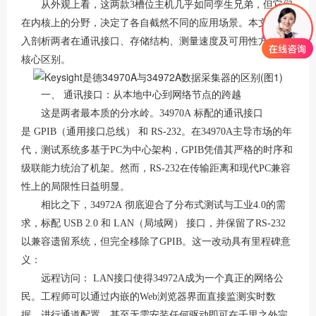
从外观上看，这两款
3槽位主机几乎如同孪生兄弟，但它们
在内核上的分野，决定了各自截然不同的应用场景。本文将深
入剖析两者在通讯接口、存储结构、测量速度及可用性方面的
核心区别。
一、
通讯接口：从本地中心到网络节点的跨越
这是两者最本质的分水岭。
34970A 标配的通讯接口
是 GPIB（通用接口总线） 和 RS-232。在34970A主导市场的年
代，测试系统多基于PC为中心架构，GPIB凭借其严格的时序和
级联能力统治了机架。然而，RS-232在传输距离和现代PC兼容
性上的局限性日益明显。
相比之下，
34972A 彻底迎合了分布式测试与工业4.0的需
求，标配 USB 2.0 和 LAN（局域网） 接口，并保留了RS-232
以兼容遗留系统，但完全移除了GPIB。这一改动具有里程碑意
义：
远程访问：
LAN接口使得34972A成为一个真正的网络公
民。工程师可以通过内嵌的Web浏览器界面直接监测实时数
据、进行通道配置，甚至无需安装任何驱动即可在千里之外完