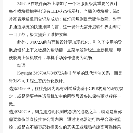
34972A在硬件面板上增加了一个细微但极其重要的设计：
每个模块插槽旁都设有LED状态指示灯。当插入模块后，绿灯
常亮表示通道闭合识别成功；红灯闪烁则提示硬件故障。对于
多通道系统的快速排障而言，这一设计无需开启软件界面即可
一目了然，极大提升了维护效率。
此外，
34972A的前面板设计更加现代化，引入了专用的导
航旋钮和上下文敏感的帮助键，且菜单逻辑经过重新梳理，即
便脱离上位机软件，单机手动操作也更为流畅。
结语
Keysight 34970A与34972A并非简单的迭代淘汰关系，而是
针对不同工程生态的分化设计。
选择
34970A，往往是因为现有测试系统基于GPIB构建的深度锁
定，或是需要替换遗留机架中的同型号设备以保持驱动程序一
致。
选择
34972A，则是拥抱现代测试总线的必然之举，特别是当你
需要将仪器直接挂在公司内网，通过浏览器进行跨平台远程监
控，或是在不能容忍数据丢失的恶劣工业现场构建高可靠性采