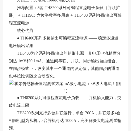
方案二：大电流
1000A 测试方案
推荐配置：
5套 TH8200系列
可编程直流电子负载
（并联扩
展）
+ TH1963 六位半数字多用表 + TH6400 系列多路输出可编
程直流电源
核心优势
● TH6400系列多路输出可编程直流电源 —— 稳定多通道
电压输出采集
TH6400
为全系列多路输出的矩形电源，其电压电流精度分
别达
1mV和0.1mA
。通道间串联、并联、同步输出自由组合。
在同步模式下，改变其中一个通道的设定值，其他同步的通道
也将按比例随之自动变化。
● TH8200系列可编程直流电子负载—— 并机输入能力，突
破电流上限
TH8200系列
支持多台并联运行，单台
200A
，并联最多
4台
相同机型为从机，5台并机可达
1000A
，完美解决大电流测试瓶
颈。