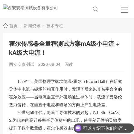
首页
新闻资讯
技术专栏
霍尔传感器全量程测试方案mA级小电流 +
kA级大电流！
西安安泰测试
2026-06-04
阅读
1879年，美国物理学家埃德温·霍尔（Edwin Hall）在研究
导体中电流与磁场的相互作用时，发现了后来以其名字命名的
霍尔效应——当电流垂直于外磁场通过导体时，载流子受洛伦
兹力偏转，在垂直于电流和磁场的方向上产生电势差。
20世纪50年代，随着半导体技术的兴起，以InSb、GaAs、
Si为代表的高迁移率半导体材料的出现，使霍尔元件的灵敏度
可以介绍下你们的产品么？
提升了数个数量级，霍尔传感器由此走出实验室，逐步进入工