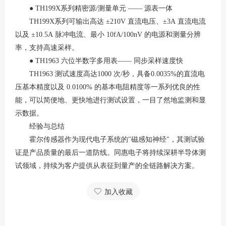
● TH199X系列精密源/测量单元 —— 源表一体
TH199X系列
可输出高达
±210V
直流电压、
±3A
直流电流
以及
±10.5A
脉冲电流、最小
10fA/100nV
的电源和测量分辨
率，支持高速采样。
● TH1963 六位半数字多用表—— 同步采样速度快
TH1963
测试速度高达
1000
次/秒，具备
0.0035%
的直流电
压基本精度以及
0.0100%
的基本电阻精度等一系列优良的性
能，可以简便地、更快地进行测试设置，一目了然地监测和显
示数据。
经验与总结
霍尔传感器作为现代电子系统的
"磁感知神经"，其测试验
证是产品质量的最后一道防线。同惠电子将持续深耕半导体测
试领域，持续为客户提供从表征到量产的全链路解决方案。
加入收藏