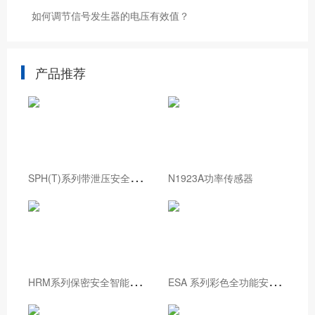
如何调节信号发生器的电压有效值？
产品推荐
S
PH(T)系列带泄压安全门的高温试验箱
N1923A功率传感器
H
RM系列保密安全智能检查系统
E
SA 系列彩色全功能安规综合分析仪