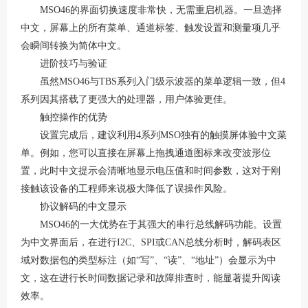
MSO46的界面切换速度非常快，无需重启机器。一旦选择
中文，屏幕上的所有菜单、通道标签、触发设置和测量项几乎
会瞬间转换为简体中文
。
进阶技巧与验证
虽然
MSO46与TBS系列入门级示波器的菜单逻辑一致，但4
系列因其搭载了更强大的处理器，用户体验更佳
。
触控操作的优势
设置完成后，建议利用
4系列MSO独有的触摸屏体验中文菜
单。例如，您可以直接在屏幕上拖拽通道图标来改变波形位
置，此时中文提示会清晰地显示电压值和时间参数，这对于刚
接触该设备的工程师来说极大降低了误操作风险。
协议解码的中文显示
MSO46的一大优势在于其强大的串行总线解码功能。设置
为中文界面后，在进行I2C、SPI或CAN总线分析时，解码表区
域对数据包的类型标注（如“写”、“读”、“地址”）会显示为中
文，这在进行长时间数据记录和故障排查时，能显著提升阅读
效率
。