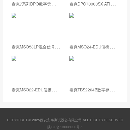
泰
克7系列DPO数字荧光示波器
泰
克DPO70000SX ATI性能示波器
泰
克MSO58LP混合信号示波器
泰
克MSO24-EDU便携式混合信号示波器
泰
克MSO22-EDU便携式混合信号示波器
泰
克TBS2204B数字存储示波器
COPYRIGHT © 2025西安安泰测试设备有限公司 ALL RIGHTS RESERVED
陕ICP备13006020号-1