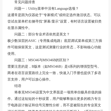
常见问题排查
问题一：
Utility菜单中没有Language选项？
这通常是因为仪器处于
“专家模式”或特定选件激活状态。可以
尝试在菜单栏右侧寻找“屏幕/显示”设置，有时语言设置被归类
在显示属性中。
问题二：部分专业术语依然是英文？
极少数深层的
ASIC（专用集成电路）底层调试菜单或第三方插
件可能保留英文，这是测试测量行业的常态，不影响核心功能
使用
。
问题三：
MSO46与MSO46B的区别？
需要注意的是，
B版本（如MSO46B）是4系列的增强型型号。
两者在语言设置路径上完全一致，快速入门手册也提供了多语
言支持，用户可以放心操作
。
结语
将泰克
MSO46设置为中文界面是一项简单但极具价值的操
作。通过这短短的十秒设置，用户能够释放出更多的精力专注
于电路设计验证和信号完整性分析，而不是被陌生的专业英文