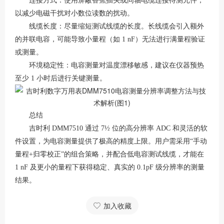
连接方式
：使用屏蔽香蕉插头或同轴电缆连接待测元件，
以减少电磁干扰对小数位读数的扰动
。
线缆长度
：尽量缩短测试线缆的长度。长线缆会引入额外
的并联电容，可能导致小量程（如
1 nF）无法进行满量程验证
或测量
。
环境稳定性
：电容测量对温度漂移敏感，建议在仪器预热
至少
1 小时后进行关键测量。
总结
吉时利
DMM7510 通过 7½ 位的高分辨率 ADC 和灵活的软
件设置，为电容测量提供了极高的精度上限
。用户需采用
“手动
量程+归零校正”的组合策略，并配合低电容测试线缆，才能在
1 nF 及更小的量程下获得稳定、真实的 0.1pF 级分辨率的测量
结果
。
加入收藏