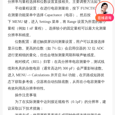
分辨率与量程选择和位数设置直接相关。主要调整方法如下：
手动量程设置
：在进行电容测量前，按下
FUNCTION
键，
在测量功能菜单中选择
Capacitance
（电容）
。然后按
下
MENU
键，进入
Settings
菜单，将
Range
设置为所需的最小
量程（例如 1 nF 量程）
。选择较小的固定量程可以最大化测量
分辨率和精度。
位数配置
：通过触摸屏访问测量设置，用户可以直接选择
显示位数。更高的位数（如
7½ 位）会启用仪器的 32 位 ADC
进行更精细的量化，但也会增加测量周期和噪声敏感度
。
相对模式（
REL）归零
：在高分辨率电容测量中，测试线
缆和夹具的杂散电容（通常高达约
300 pF）会严重影响读数
。
进入
MENU
->
Calculations
并开启
Rel
功能，在开路或短路状
态下获取参考值，仪器将自动扣除底数，从而在小电容测量中
有效利用高分辨率特性。
操作注意事项
为了在实际测量中达到接近规格书（
0.1pF）的分辨率，建
议采取以下技术措施：