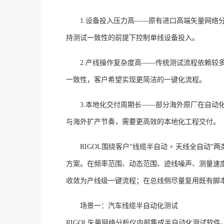
1.设备投入压力高
——原有进口高端矢量网络
持测试一致性的前提下控制单线设备投入。
2.产线操作复杂度高
——传统测试流程依赖较
一致性，客户希望实现更简洁的一键化流程。
3.本地化交付周期长
——部分海外原厂在自动
与海外扩产节奏，需要更高效的本地化工程交付。
RIGOL围绕客户“线缆半自动 + 天线全自动”两
方案。在频率范围、动态范围、迹线噪声、测量速
收敛为产线级一键流程；在总线侧尽量复用既有脚
场景一：汽车线缆半自动化测试
RIGOL矢量网络分析仪内部集成半自动化测试软件