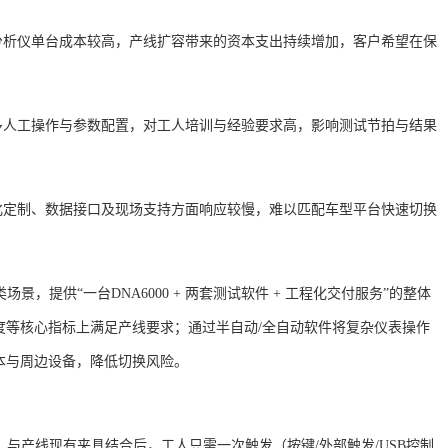
分析仪单台成本较高，产线扩容带来的资本支出持续增加，客户希望在保
多人工操作与参数配置，对工人培训与经验要求高，影响测试节拍与结果
化定制、数据接口及现场支持方面响应较慢，难以匹配车型平台快速切换
类场景，提供“一台DNA6000 + 两套测试软件 + 工程化交付服务”的整体
度等核心指标上满足产线要求；通过半自动/全自动软件将复杂仪表操作
本与周边设备，降低切换风险。
，与产线现有夹具结合后，工人只需一次触发（按键/外部触发/USB控制