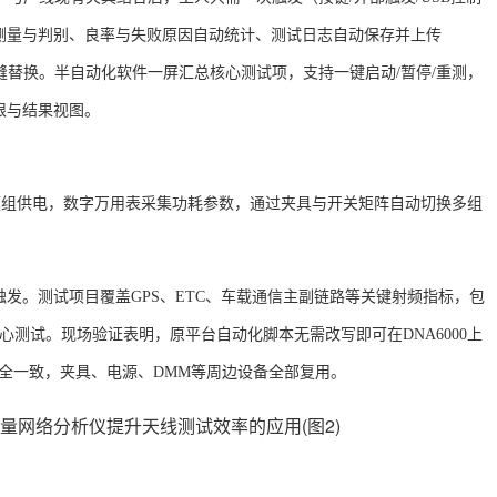
测量与判别、良率与失败原因自动统计、测试日志自动保存并上传
缝替换。半自动化软件一屏汇总核心测试项，支持一键启动/暂停/重测，
限与结果视图。
为天线模组供电，数字万用表采集功耗参数，通过夹具与开关矩阵自动切换多组
触发。测试项目覆盖
GPS、ETC、车载通信主副链路等关键射频指标，包
项核心测试。现场验证表明，原平台自动化脚本无需改写即可在DNA6000上
案完全一致，夹具、电源、DMM等周边设备全部复用。