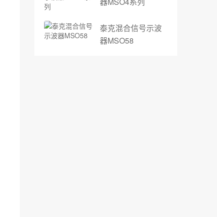
器MSO4系列
泰克混合信号示波
器MSO58