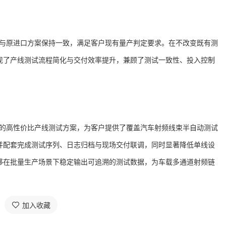
测试项上与原进口方案保持一致，满足客户现有量产判定要求。在不改变既有测
现了产线测试流程简化与交付效率提升，兼顾了测试一致性、投入控制
析仪搭建的高性价比产线测试方案，为客户提供了覆盖汽车射频线束半自动测试
并配套完成测试序列、日志归档与现场交付联调，同时显著降低单线设
够在批量生产场景下稳定输出可追溯的测试数据，为车载多通道射频链
加入收藏