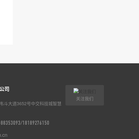
公司
关注我们
韦斗大道3652号中交科技城智慧
9-88353093/18189276150
m.cn