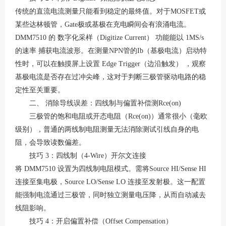
传统的直流电流测量只能看到稳定的最终值。对于
MOSFET或
某些达林顿管，Gate极或基极在充电瞬间会有浪涌电流。
DMM7510 的 数字化采样（Digitize Current） 功能能以 1MS/s
的速率 捕获电流波形
。在测量
NPN管的Ib（基极电流）启动特
性时，可以在触摸屏上设置 Edge Trigger（边沿触发） ，观察
基极电流是否存在过冲尖峰，这对于判断三极管驱动电路的稳
定性至关重要
。
二、
消除导线误差：四线制与偏置补偿测
Rce(on)
三极管的饱和电阻或开态电阻（
Rce(on)）通常很小（毫欧
级别），普通的两线制电阻测量无法消除测试引线自身的电
阻，会导致读数偏差。
技巧
3：四线制（4-Wire）开尔文连接
将
DMM7510 设置为四线制电阻模式。需将Source HI/Sense HI
连接至集电极，Source LO/Sense LO 连接至发射极。这一配置
能强制电流通过三极管，同时独立测量电压降，从而自动减去
线阻影响
。
技巧
4：开启偏置补偿（Offset Compensation）