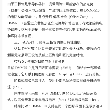
由于三极管是半导体器件，测量回路中可能存在的热电势
（
EMF）会引入电压偏置，导致电阻读数错误。在 DMM7510
的电阻功能菜单中，务必开启 偏移补偿（Offset Comp）。
DMM7510 会通过交替施加正负电流并计算差值，有效消除热电
势误差，这对于表征小信号三极管在特定Ic电流下的Vce(sat)饱
和压降非常有用
。
三、
动态分析：绘制三极管的输出特性曲线
这是
DMM7510 区别于普通万用表的最大优势。普通的点
测量无法展示三极管从截止区到饱和区的完整特性。
技巧
5：使用双扫描与图形化分析
虽然
DMM7510 是万用表而非源表（SMU），但结合外部可编
程电源，它可以利用图形化界面（Graphing Utility）进行分析。
阶梯式基极电流注入：使用外部电源给基极提供步进的电
流（
Ib）。
同步数字化采集：利用
DMM7510 的 Digitize Voltage 模
式，以高分辨率采集集电极电压（Vce）和集电极电流（Ic）。
结果比对：
DMM7510 支持在同一个图形界面下显示多达 4