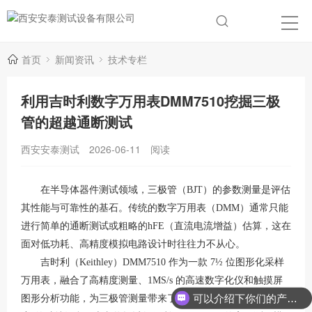
首页
新闻资讯
技术专栏
利用吉时利数字万用表DMM7510挖掘三极
管的超越通断测试
西安安泰测试
2026-06-11
阅读
在半导体器件测试领域，三极管（
BJT）的参数测量是评估
其性能与可靠性的基石。传统的数字万用表（DMM）通常只能
进行简单的通断测试或粗略的hFE（直流电流增益）估算，这在
面对低功耗、高精度模拟电路设计时往往力不从心。
吉时利（
Keithley）DMM7510 作为一款 7½ 位图形化采样
万用表，融合了高精度测量、1MS/s 的高速数字化仪和触摸屏
可以介绍下你们的产品么？
图形分析功能，为三极管测量带来了“示波器视角”与“皮安级精