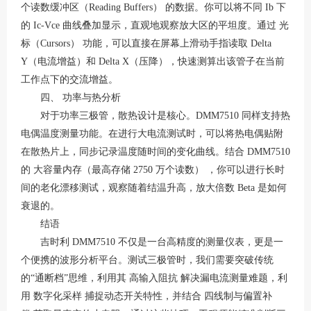
个读数缓冲区（Reading Buffers） 的数据
。你可以将不同
Ib 下
的 Ic-Vce 曲线叠加显示，直观地观察放大区的平坦度。通过 光
标（Cursors） 功能，可以直接在屏幕上滑动手指读取 Delta
Y（电流增益）和 Delta X（压降），快速测算出该管子在当前
工作点下的交流增益
。
四、
功率与热分析
对于功率三极管，散热设计是核心。
DMM7510 同样支持热
电偶温度测量功能
。在进行大电流测试时，可以将热电偶贴附
在散热片上，同步记录温度随时间的变化曲线。结合
DMM7510
的 大容量内存（最高存储 2750 万个读数） ，你可以进行长时
间的老化漂移测试，观察随着结温升高，放大倍数 Beta 是如何
衰退的
。
结语
吉时利
DMM7510 不仅是一台高精度的测量仪表，更是一
个便携的波形分析平台。测试三极管时，我们需要突破传统
的“通断档”思维，利用其 高输入阻抗 解决漏电流测量难题，利
用 数字化采样 捕捉动态开关特性，并结合 四线制与偏置补