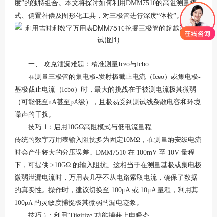
度”的独特组合
。本文将探讨如何利用
DMM7510的高阻测量模
式、偏置补偿及图形化工具，对三极管进行深度“体检”。
一、
攻克泄漏难题：精准测量
Iceo与Icbo
在测量三极管的集电极
-发射极截止电流（Iceo）或集电极-
基极截止电流（Icbo）时，最大的挑战在于被测电流极其微弱
（可能低至nA甚至pA级），且极易受到测试线杂散电容和环境
噪声的干扰。
技巧
1：启用10GΩ高阻模式与低电流量程
传统的数字万用表输入阻抗多为固定
10MΩ，在测量纳安级电流
时会产生较大的分压误差。DMM7510 在 100mV 至 10V 量程
下，可提供 >10GΩ 的输入阻抗
。这相当于在测量基极或集电极
微弱泄漏电流时，万用表几乎不从电路索取电流，确保了数据
的真实性。操作时，建议切换至
100μA 或 10μA 量程，利用其
100pA 的灵敏度捕捉极其微弱的漏电迹象
。
技巧
2：利用“Digitize”功能捕获上电瞬态