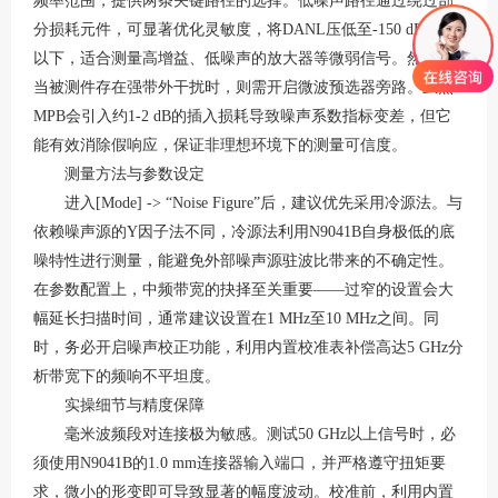
频率范围，提供两条关键路径的选择
。低噪声路径通过绕过部
分损耗元件，可显著优化灵敏度，将
DANL压低至-150 dBm/Hz
以下，适合测量高增益、低噪声的放大器等微弱信号。然而，
当被测件存在强带外干扰时，则需开启微波预选器旁路。虽然
MPB会引入约1-2 dB的插入损耗导致噪声系数指标变差，但它
能有效消除假响应，保证非理想环境下的测量可信度
。
测量方法与参数设定
进入
[Mode] -> “Noise Figure”后，建议优先采用冷源法。与
依赖噪声源的Y因子法不同，冷源法利用N9041B自身极低的底
噪特性进行测量，能避免外部噪声源驻波比带来的不确定性
。
在参数配置上，中频带宽的抉择至关重要
——过窄的设置会大
幅延长扫描时间，通常建议设置在1 MHz至10 MHz之间。同
时，务必开启噪声校正功能，利用内置校准表补偿高达5 GHz分
析带宽下的频响不平坦度
。
实操细节与精度保障
毫米波频段对连接极为敏感。测试
50 GHz以上信号时，必
须使用N9041B的1.0 mm连接器输入端口，并严格遵守扭矩要
求，微小的形变即可导致显著的幅度波动
。校准前，利用内置