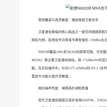
宽频覆盖与高灵敏度：捕捉微弱卫星信号
卫星通信面临的核心挑战之一是空间链路损耗
频段为例，民用信号功率电平典型值在-130dBm
N9020B覆盖10Hz至50GHz的频率范围，可完整覆
40GHz）等主要卫星通信频段。其-172dBm/
能
。在实际操作中，针对
1575.42MHz的GPS
置放大功能以提升灵敏度
。
相位噪声性能：保障高阶调制质量
现代卫星通信链路正逐步采用
64APSK、2