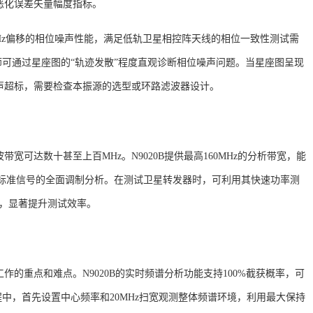
恶化误差矢量幅度指标。
Hz@10kHz偏移的相位噪声性能，满足低轨卫星相控阵天线的相位一致性测试需
，工程师可通过星座图的“轨迹发散”程度直观诊断相位噪声问题
。当星座图呈现
声超标，需要检查本振源的选型或环路滤波器设计。
波带宽可达数十甚至上百
MHz。N9020B提供最高160MHz的分析带宽，能
等标准信号的全面调制分析
。在测试卫星转发器时，可利用其快速功率测
估，显著提升测试效率
。
工作的重点和难点。
N9020B的实时频谱分析功能支持100%截获概率，可
程中，首先设置中心频率和
20MHz扫宽观测整体频谱环境，利用最大保持