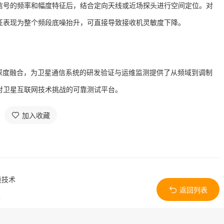
信号的频率和幅度特征后，结合定向天线或近场探头进行空间定位
。对
征表现为整个频段底噪抬升，可直接导致接收机灵敏度下降。
分析深度融合，为卫星通信系统的研发验证与运维监测提供了从频域到调制
对卫星互联网技术挑战的可靠测试平台。
加入收藏
测量技术
返回列表
术