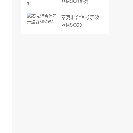
器MSO4系列
泰克混合信号示波
器MSO58