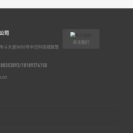
公司
关注我们
韦斗大道3652号中交科技城智慧
9-88353093/18189276150
m.cn