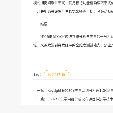
模式捕捉间歇性干扰；使用标记功能精确读取干扰
于开关电源等设备产生的宽带噪声干扰，其频谱特
结语
N9020B MXA将传统频谱分析与矢量信号
域、从连续波到突发脉冲的全维度测试能力，是应
Tag：
频谱分析仪
上一篇：
Keysight E5080B矢量网络分析仪TDR
下一篇：
E5071C矢量网络分析仪有源器件测量技