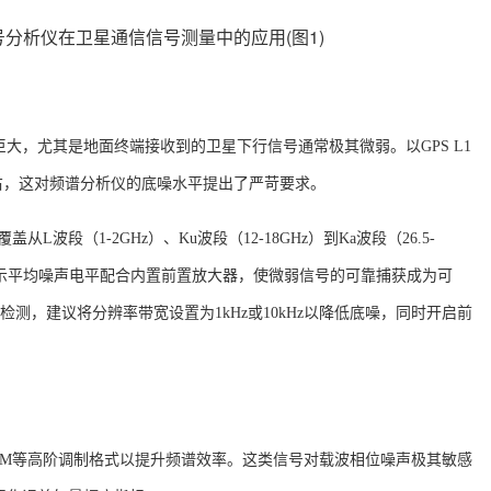
巨大，尤其是地面终端接收到的卫星下行信号通常极其微弱。以
GPS L1
左右，这对频谱分析仪的底噪水平提出了严苛要求
。
盖从L波段（1-2GHz）、Ku波段（12-18GHz）到Ka波段（26.5-
Hz的显示平均噪声电平配合内置前置放大器，使微弱信号的可靠捕获成为可
 L1信号检测，建议将分辨率带宽设置为1kHz或10kHz以降低底噪，同时开启前
56QAM等高阶调制格式以提升频谱效率。这类信号对载波相位噪声极其敏感