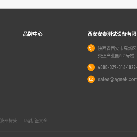
品牌中心
西安安泰测试设备有限
陕西省西安市高新区
交通产业园5-2号楼
4000-029-016/ 02
sales@agitek.co
示波器探头
Tag标签大全