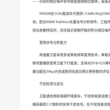
——过高的相位噪声会导致星座图相位旋转，直接
N9020B在1GHz载波处可提供-114dBc/
求
。配合
89600 PathWave矢量信号分析软件
径向发散特征时，往往指示锁相环路的积分相位噪
宽带信号分析能力
高通量卫星采用多波束和频率复用技术，单载
够完整捕获宽带卫星下行载波，支持对DVB-S2X
量功能在
200μs内完成相邻信道功率比等参数的评
干扰检测与定位
卫星通信频段电磁环境复杂，干扰排查是运维
捕获最短3.57微秒的突发干扰信号
。在干扰排查流