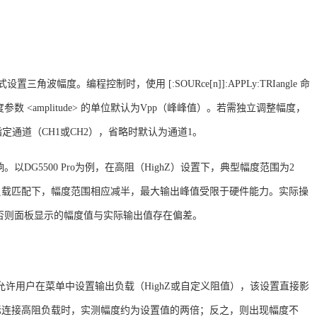
置三角波幅度。编程控制时，使用 [:SOURce[n]]:APPLy:TRIangle 命
amplitude> 的单位默认为Vpp（峰峰值）
。若需独立调整幅度，
于指定通道（CH1或CH2），省略时默认为通道1
。
响。以
DG5500 Pro为例，在高阻（HighZ）设置下，典型幅度范围为2
50Ω负载匹配下，幅度范围相应减半，最大输出峰值受限于硬件能力
。实际操
否则面板显示的幅度值与实际输出值存在偏差。
 Pro允许用户在菜单中设置输出负载（HighZ或自定义阻值），该设置直接影
际连接高阻负载时，实测幅度约为设置值的两倍；反之，则出现幅度不