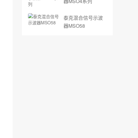
器MSO4系列
泰克混合信号示波
器MSO58