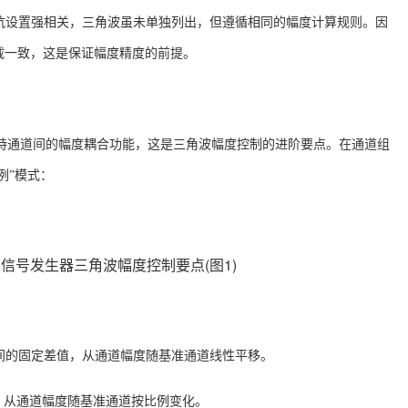
抗设置强相关，三角波虽未单独列出，但遵循相同的幅度计算规则
。因
际负载一致，这是保证幅度精度的前提。
Pro支持通道间的幅度耦合功能，这是三角波幅度控制的进阶要点。在通道组
例”模式
：
间的固定差值，从通道幅度随基准通道线性平移。
00），从通道幅度随基准通道按比例变化。