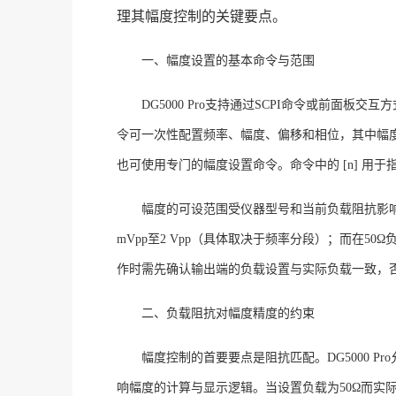
理其幅度控制的关键要点。
一、幅度设置的基本命令与范围
DG5000 Pro支持通过SCPI命令或前面板交互方式设
令可一次性配置频率、幅度、偏移和相位，其中幅度参数 <
也可使用专门的幅度设置命令。命令中的
[n] 用
幅度的可设范围受仪器型号和当前负载阻抗影
mVpp至2 Vpp（具体取决于频率分段）；而在
作时需先确认输出端的负载设置与实际负载一致，
二、负载阻抗对幅度精度的约束
幅度控制的首要要点是阻抗匹配。
DG5000
响幅度的计算与显示逻辑。当设置负载为50Ω而实