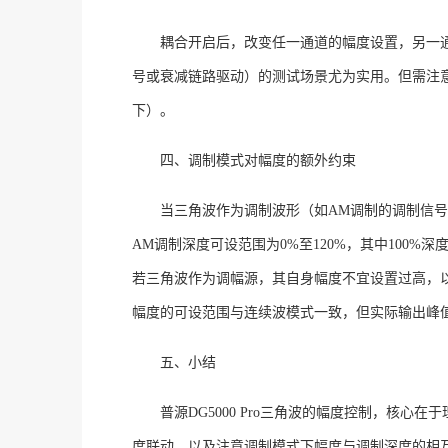
耦合开启后，改变任一通道的幅度设置，另一
号或衰减链路驱动）的测试场景尤为实用。但需注
下）
。
四、调制模式对幅度的额外约束
当三角波作为调制波形（如
AM调制的调制信号
AM调制深度可设范围为0%至120%，其中100%
若三角波作为调幅源，其自身幅度不宜设置过高，
幅度的可设范围与连续波模式一致，但实际输出峰
五、小结
普源
DG5000 Pro三角波的幅度控制，核
度联动、以及注意调制模式下幅度与调制深度的相互制约。