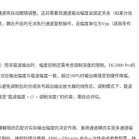
通道将自动跟随调整。这对需要双通道输出幅度呈固定关系（如差分信
意，耦合开启时无法执行通道复制操作，且幅度单位为
Vpp（高阻条件
）而非载波输出时，幅度控制还需考虑调制深度的限制。DG5000 Pro的
深度对应输出幅度与载波幅度一致，超过100%时输出峰值受到硬件限幅
。
以避免调制后的合成信号超出输出放大器的线性区。调制模式下，载波
值受
“载波幅度 × (1 + 调制深度)”的约束，需综合评估
。
心在于理解阻抗匹配对实际输出幅度的决定作用、善用通道耦合实现多通道幅
编程时建议使用 :APPLy:TRIangle 命令一次性完成参数配置，操