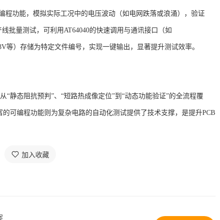
的List编程功能，模拟实际工况中的电压波动（如电网跌落或浪涌），验证
产线批量测试，可利用
AT64040的快速调用与通讯接口（如
7V、28V等）存储为特定文件编号，实现一键输出，显著提升测试效率
。
现了从“静态阻抗预判”、“短路热成像定位”到“动态功能验证”的全流程覆
的可编程功能则为复杂电路的自动化测试提供了技术支撑，是提升PCB
加入收藏
案