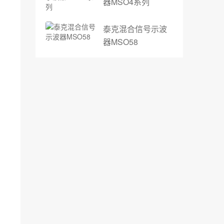
器MSO4系列
泰克混合信号示波
器MSO58