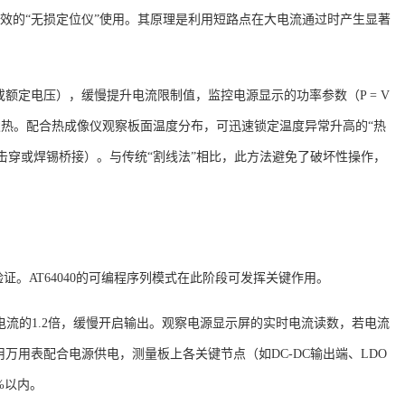
作为高效的“无损定位仪”使用。其原理是利用短路点在大电流通过时产生显著
5V或额定电压），缓慢提升电流限制值，监控电源显示的功率参数（P = V
发热
。配合热成像仪观察板面温度分布，可迅速锁定温度异常升高的
“热
容击穿或焊锡桥接）
。与传统
“割线法”相比，此方法避免了破坏性操作，
验证。AT64040的可编程序列模式在此阶段可发挥关键作用。
电流的
1.2倍，缓慢开启输出。观察电源显示屏的实时电流读数，若电流
万用表配合电源供电，测量板上各关键节点（如DC-DC输出端、LDO
%以内
。