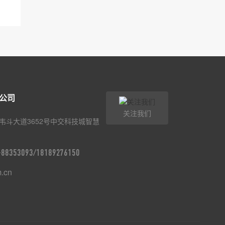
公司
关注我们
韦斗大道3652号中交科技城智慧
9-88353093/18189276150
m.cn