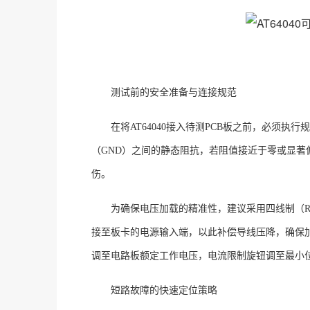
测试前的安全准备与连接规范
在将
AT64040接入待测PCB板之前，必须
（GND）之间的静态阻抗，若阻值接近于零或显著
伤
。
为确保电压加载的精准性，建议采用
四线制（
接至板卡的电源输入端，以此补偿导线压降，确保加
调至电路板额定工作电压，电流限制旋钮调至最小
短路故障的快速定位策略