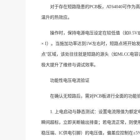
对于存在短路隐患的
PCB板，AT64040可
温升的热效应
。
操作时，保持电源电压设定在较低值（如
0.
× I）。当施加功率达到1W左右时，短路点将开始
点”区域，该处往往就是短路的源头（如MLCC电
极大提升了维修与调试效率。
功能性电压电流验证
在确认无短路后，需对
PCB板进行全面的功能
1. 上电启动与静态测试
：设置电流限值为额定
瞬间超标，立即关断输出排查；若电流正常，则使用
稳压端、IC供电引脚）的电压值，偏差应控制在±5