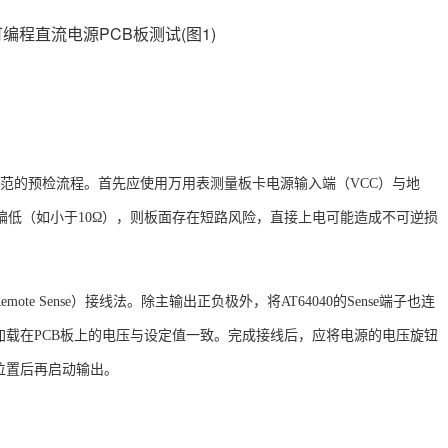
执行规范的预检流程。首先应使用万用表测量板卡电源输入端（VCC）与地
偏低（如小于10Ω），则板面存在短路风险，直接上电可能造成不可逆损
Remote Sense）接线法
。除主输出正负极外，将
AT64040的Sense端子也连
载在PCB板上的电压与设定值一致
。完成接线后，应将电源的电压旋钮
位置后再启动输出。