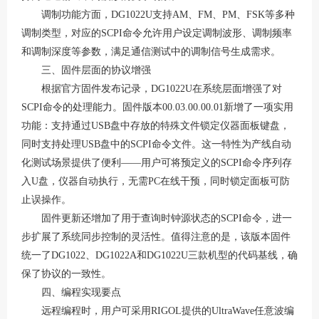
调制功能方面，
DG1022U支持AM、FM、PM、FSK等多种
调制类型
，对应的
SCPI命令允许用户设定调制波形、调制频率
和调制深度等参数，满足通信测试中的调制信号生成需求。
三、固件层面的协议增强
根据官方固件发布记录，
DG1022U在系统层面增强了对
SCPI命令的处理能力。固件版本00.03.00.00.01新增了一项实用
功能：支持通过USB盘中存放的特殊文件锁定仪器面板键盘，
同时支持处理USB盘中的SCPI命令文件
。这一特性为产线自动
化测试场景提供了便利
——用户可将预定义的SCPI命令序列存
入U盘，仪器自动执行，无需PC在线干预，同时锁定面板可防
止误操作。
固件更新还增加了用于查询时钟源状态的
SCPI命令，进一
步扩展了系统同步控制的灵活性
。值得注意的是，该版本固件
统一了
DG1022、DG1022A和DG1022U三款机型的代码基线，确
保了协议的一致性
。
四、编程实现要点
远程编程时，用户可采用
RIGOL提供的UltraWave任意波编