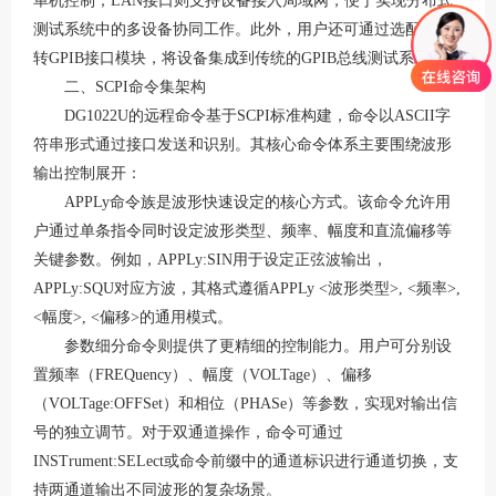
单机控制；LAN接口则支持设备接入局域网，便于实现分布式
测试系统中的多设备协同工作
。此外，用户还可通过选配
USB
转GPIB接口模块，将设备集成到传统的GPIB总线测试系统中
。
二、
SCPI命令集架构
DG1022U的远程命令基于SCPI标准构建，命令以ASCII字
符串形式通过接口发送和识别
。其核心命令体系主要围绕波形
输出控制展开：
APPLy命令族
是波形快速设定的核心方式。该命令允许用
户通过单条指令同时设定波形类型、频率、幅度和直流偏移等
关键参数。例如，
APPLy:SIN
用于设定正弦波输出，
APPLy:SQU
对应方波，其格式遵循
APPLy <波形类型>, <频率>,
<幅度>, <偏移>
的通用模式
。
参数细分命令
则提供了更精细的控制能力。用户可分别设
置频率（
FREQuency
）、幅度（
VOLTage
）、偏移
（
VOLTage:OFFSet
）和相位（
PHASe
）等参数，实现对输出信
号的独立调节。对于双通道操作，命令可通过
INSTrument:SELect
或命令前缀中的通道标识进行通道切换，支
持两通道输出不同波形的复杂场景
。