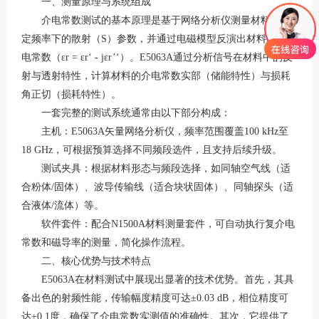
一、测量原理与系统组成
介电常数测试的基本原理是基于网络分析仪测量材料在特
定频率下的散射（
S）参数，并通过电磁模型反演出材料的复介
电常数（εr = εr‘ - jεr’‘）
。
E5063A通过分析信号在材料中的反
射与透射特性，计算材料的介电常数实部（储能特性）与损耗
角正切（损耗特性）
。
一套完整的测试系统通常由以下部分构成：
主机：
E5063A矢量网络分析仪，频率范围覆盖100 kHz至
18 GHz，可根据预算选择不同频段选件，且支持后续升级
。
测试夹具：根据材料形态与频段选择，如同轴空气线（适
合粉体
/固体）、波导传输线（适合块状固体）、同轴探头（适
合液体/流体）等
。
软件套件：配合
N1500A材料测量套件，可自动执行复介电
常数和磁导率的测量，简化操作流程
。
二、核心优势与技术特点
E5063A在材料测试中展现出显著的技术优势。首先，其具
备出色的射频性能，传输幅度精度可达±0.03 dB，相位精度可
达±0.1度，确保了介电常数实测值的准确性
。其次，它提供了