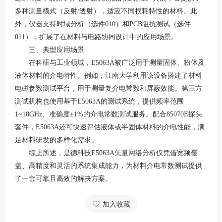
多种测量模式（反射
/透射），适应不同损耗特性的材料
。此
外，仪器支持时域分析（选件
010）和PCB阻抗测试（选件
011），扩展了在材料与电路协同设计中的应用场景
。
三、典型应用场景
在科研与工业领域，
E5063A被广泛用于测量固体、粉体及
液体材料的介电特性。例如，江南大学利用该设备搭建了材料
电磁参数测试平台，用于测量复介电常数和屏蔽效能
。第三方
测试机构也使用基于
E5063A的测试系统，提供频率范围
1~18GHz、准确度±1%的介电常数测试服务
。配合
85070E探头
套件，E5063A还可快速评估液体或半固体材料的介电性能，满
足材料研发的多样化需求
。
综上所述，是德科技
E5063A矢量网络分析仪凭借宽频覆
盖、高精度和灵活的系统集成能力，为材料介电常数测试提供
了一套可靠且高效的解决方案。
加入收藏