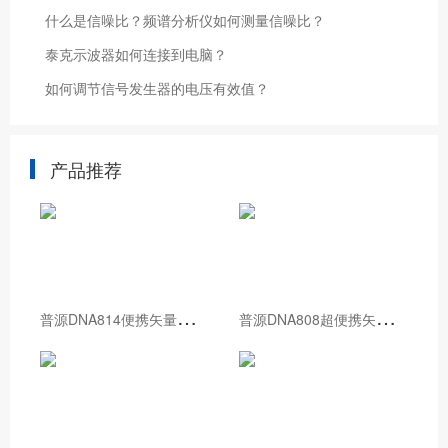
什么是信噪比？频谱分析仪如何测量信噪比？
泰克示波器如何连接到电脑？
如何调节信号发生器的电压有效值？
产品推荐
普
源DNA814便携矢量网络分析仪
普
源DNA808超便携矢量网络分析仪