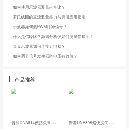
如何使用示波器测量占空比？
罗氏线圈的直流测量能力与灵活应用指南
示波器如何测PWM脉冲信号？
什么是信噪比？频谱分析仪如何测量信噪比？
泰克示波器如何连接到电脑？
如何调节信号发生器的电压有效值？
产品推荐
普
源DNA814便携矢量网络分析仪
普
源DNA808超便携矢量网络分析仪