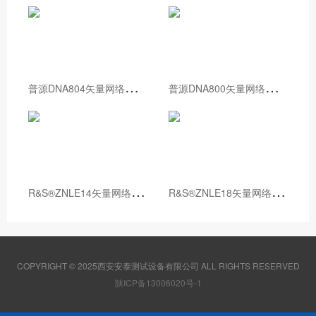
普
源DNA804矢量网络分析仪
普
源DNA800矢量网络分析仪
R
&S®ZNLE14矢量网络分析仪
R
&S®ZNLE18矢量网络分析仪
COPYRIGHT © 2025西安安泰测试设备有限公司 ALL RIGHTS RESERVED
陕ICP备13006020号-1