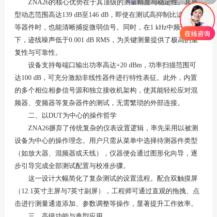
ZNA26的核心优势在于其顶级的测量精度与稳定性。其典
型动态范围高达
139 dB至146 dB
，即使在测试高抑制比滤波器
等器件时，也能清晰捕捉微弱信号
。同时，在
1 kHz中频带宽
下，迹线噪声低于
0.001 dB RMS
，为关键测量提供了极高的重
复性与可靠性
。
设备支持每端口输出功率高达
+20 dBm，功率扫描范围可
达100 dB，可充分激励非线性器件进行特性表征
。此外，内置
的多个相位相参信号源和独立接收机架构，使其能轻松应对混
频器、变频器等复杂器件的测试，无需繁琐的外部连接
。
二、以
DUT为中心的操作哲学
ZNA26摒弃了传统复杂的仪表设置逻辑，率先采用
以被测
设备为中心
的操作理念
。用户只需从菜单中选择待测器件类型
（如放大器、混频器或天线），仪器便会通过图形化向导，逐
步引导完成全部测试配置与校准步骤
。
这一设计大幅简化了复杂测试的设置流程。配合
双触摸屏
（
12.1英寸主屏与7英寸副屏），工程师可通过直观的拖拽、点
击进行测量通道添加、参数调整等操作，显著提升工作效率
。
三、高级功能与典型应用