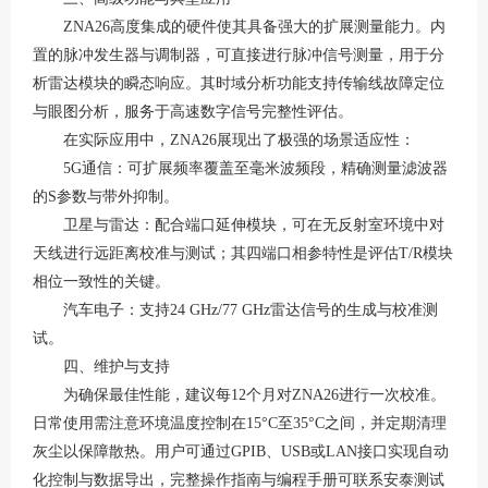
ZNA26高度集成的硬件使其具备强大的扩展测量能力。内
置的脉冲发生器与调制器，可直接进行
脉冲信号测量
，用于分
析雷达模块的瞬态响应
。其
时域分析
功能支持传输线故障定位
与眼图分析，服务于高速数字信号完整性评估
。
在实际应用中，
ZNA26展现出了极强的场景适应性
：
5G通信
：可扩展频率覆盖至毫米波频段，精确测量滤波器
的
S参数与带外抑制
。
卫星与雷达
：配合端口延伸模块，可在无反射室环境中对
天线进行远距离校准与测试；其四端口相参特性是评估
T/R模块
相位一致性的关键
。
汽车电子
：支持
24 GHz/77 GHz雷达信号的生成与校准测
试
。
四、维护与支持
为确保最佳性能，建议每
12个月对ZNA26进行一次校准
。
日常使用需注意环境温度控制在
15°C至35°C
之间，并定期清理
灰尘以保障散热
。用户可通过
GPIB、USB或LAN接口实现自动
化控制与数据导出，完整操作指南与编程手册可
联系安泰测试