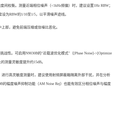
度间权衡。测量近端相位噪声（<1kHz频偏）时，建议设置1Hz RBW；
宜设为RBW的1/10至1/5，以平滑噪声迹线
。
中上部，避免前端压缩或信噪比恶化。
战性。可启用N9030B的“近载波优化模式”（[Phase Noise]->[Optimize
偏移处的测量灵敏度提升约15dB
。
。进行高灵敏度测量时，建议使用射频屏蔽箱隔离外部干扰，并在分析
30B的幅度噪声抑制功能（AM Noise Rej）也能有效区分相位噪声与幅度