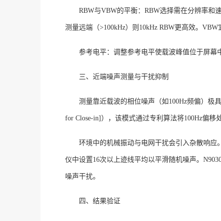
RBW与VBW的平衡
：
RBW选择需在分辨率和速
测量远端（>100kHz）则10kHz RBW更高效
。
VBW
参考电平
：调整参考电平使载波峰值位于屏幕
三、近端噪声测量与干扰抑制
测量靠近载波的相位噪声（如
100Hz频偏）极具挑
for Close-in]），该模式通过专利算法将100Hz
环境中的机械振动与电网干扰会引入杂散响应
仪中设置
16次以上迹线平均以平滑随机噪声
。
N90
噪声干扰
。
四、结果验证