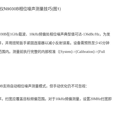
030B在1GHz载波、10kHz频偏处相位噪声典型值可达-136dBc/Hz
，为发
件，并用扭矩扳手紧固连接器以减小反射误差
。设备需预热至少
45分钟
范围内
。测量前执行完整的内部校准（
[System]->[Calibration]->[Full
030B支持自动相位噪声测量模式，但手动优化仍不可忽视：
率，扫宽应覆盖目标频偏范围。对于
10kHz频偏测量，设置20MHz扫宽即