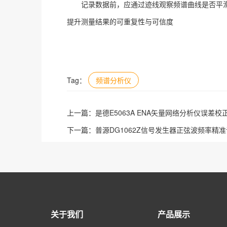
记录数据前，应通过迹线观察频谱曲线是否平
提升测量结果的可重复性与可信度
Tag：
频谱分析仪
上一篇：
是德E5063A ENA矢量网络分析仪误差
下一篇：
普源DG1062Z信号发生器正弦波频率精
关于我们
产品展示