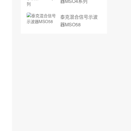
器MSO4系列
泰克混合信号示波
器MSO58