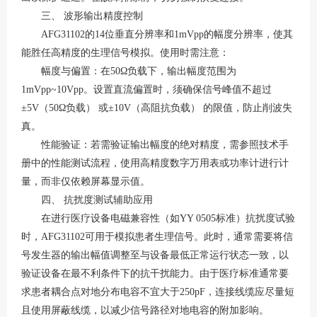
三、
波形输出精度控制
AFG31102的14位垂直分辨率和1mVpp的幅度分辨率，使其
能胜任高精度的生理信号模拟
。使用时需注意：
幅度与偏置：在
50Ω负载下，输出幅度范围为
1mVpp~10Vpp。设置直流偏置时，须确保信号峰值不超过
±5V（50Ω负载） 或±10V（高阻抗负载） 的限值，防止削波失
真
。
性能验证：若需验证输出幅度的绝对精度，需参照技术手
册中的性能测试流程，使用高精度数字万用表或功率计进行计
量，而非仅依赖屏幕显示值
。
四、
抗扰度测试辅助应用
在进行医疗设备电磁兼容性（如
YY 0505标准）抗扰度试验
时，AFG31102可用于模拟患者生理信号。此时，通常需要将信
号发生器的输出幅值调整至与设备最低正常运行状态一致，以
验证设备在最不利条件下的抗干扰能力
。由于医疗标准通常要
求患者耦合点对地分布电容不宜大于
250pF，连接线缆应尽量短
且使用屏蔽线缆，以减少信号路径对地电容的附加影响。