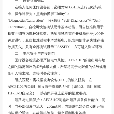
一、
设备状态确认
在接入任何医疗设备前，必须对
AFG31102进行自检与校
准。操作路径为：点击触摸屏“Utility” >
“Diagnostics/Calibration”，分别执行“Self-Diagnostics”和“Self-
Calibration”
。自检可快速确认硬件基本功能，而自校准则用于
检查并调整内部校准常数。两项测试均需在开机预热至少
20分
钟后进行，且自校准过程中严禁断电，以防内部非易失性存储
数据丢失
。只有全部测试显示
“PASSED”，方可进入测试环节。
二、
电气安全与连接规范
医疗设备检测必须严控电气风险。
AFG31102的输出端与地
之间的隔离耐压为42Vpk最大值，严禁将高于此限值的信号或电
压引入输出端
。连接时务必注意：
阻抗匹配：需根据被测设备
(DUT)的输入阻抗，在
AFG31102的负载阻抗设置中选择匹配值（如50Ω、高阻抗或
1Ω~10kΩ自定义），以确保屏幕上显示的幅度准确
。
短路与过流保护：
AFG31102对输出短路具备保护能力。同
时，当外部倒灌电流大于250mA时，内部继电器会自动断开输
出以保护通道。在故障排除前，切勿强制恢复连接
。