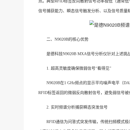
点
。典型
RFID标签反向散射信号功率极低（通常低
信号捕获能力、瞬态信号触发分析、以及信号质量
二、
N9020B的核心优势
是德科技
N9020B MXA信号分析仪针对上
1. 超高灵敏度确保微弱信号“看得见”
N9020B在1 GHz频点的显示平均噪声电平（DA
RFID标签返回的微弱反向散射信号，避免弱信号
2. 实时频谱分析捕获瞬态突发信号
RFID通信为问答式突发传输，传统扫频模式极易