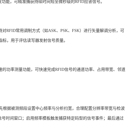
功能，可精准捕获持续时间短至微秒级的RFID应答信号
。
，支持对RFID常用调制方式（如ASK、PSK、FSK）进行矢量解调分析，可
指标，用于评估读写器发射信号质量
。
速的功率测量功能，可快速完成
RFID信号的通道功率、占用带宽、邻道
首先根据被测频段设置中心频率与分析扫宽，合理配置分辨率带宽与检波
信号时间窗口；启用频率模板触发捕获特定码型的信号事件；最后通过