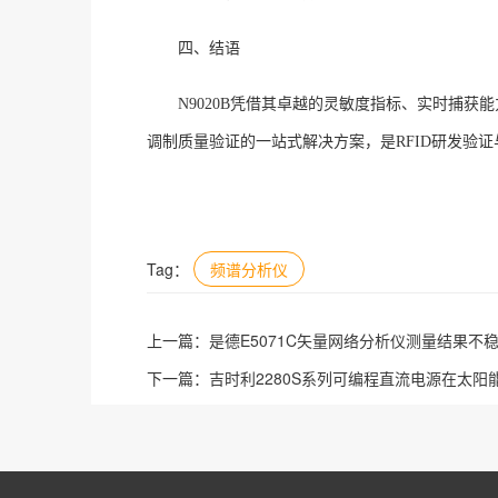
四、结语
N9020B凭借其卓越的灵敏度指标、实时捕获
调制质量验证的一站式解决方案，是RFID研发验
Tag：
频谱分析仪
上一篇：
是德E5071C矢量网络分析仪测量结果不
下一篇：
吉时利2280S系列可编程直流电源在太