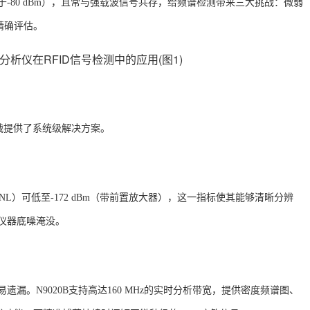
于-80 dBm），且常与强载波信号共存，给频谱检测带来三大挑战：微弱
精确评估。
述挑战提供了系统级解决方案。
NL）可低至-172 dBm（带前置放大器）
，这一指标使其能够清晰分辨
被仪器底噪淹没。
遗漏。N9020B支持高达160 MHz的实时分析带宽，提供密度频谱图、