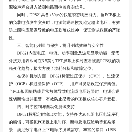
源噪声耦合进入被测电路而掩盖真实信号。
同时，
DP821具备<50μs的快速瞬态响应能力
。当
PCB板上
的负载电流发生突变时，电源能迅速恢复稳定输出电压，有效
防止因响应延迟导致的电压跌落或过冲，保证测试数据的严谨
性。
三、智能化测量与保护，提升测试效率与安全性
DP821内置电压、电流、功率测量及波形显示功能，无需
外接万用表即可在3.5英寸TFT屏幕上实时查看被测PCB板的功
耗变化趋势，极大方便了功耗分析和故障定位
。
在保护机制方面，
DP821标配过压保护（OVP）、过流保
护（OCP）和过温保护（OTP），用户可灵活设定保护阈值
。
当
PCB板因短路或异常故障导致电流或电压超限时，电源会迅
速切断输出并报警，有效防止昂贵的PCB板或核心芯片受损。
四、时序控制与自动化测试支持
DP821标配定时输出功能，支持多达2048组电压电流序列
的编辑，可模拟PCB板上电时序、断电及电压波动等复杂场
景，满足数字电路上下电顺序测试需求
。丰富的接口（
USB