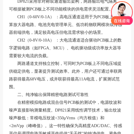
DP821采用非对称双通道输出架构，两路输出电气隔离，
可根据被测PCB板上不同功能模块的供电需求灵活配置
。
CH1（0-60V/0-1A） ：高电压通道适用于为PCB板上的运
算放大器电路、电池充电管理单元、低功耗物联网模块或传感
器前端供电，满足较高电压但电流需求较小的场景
。
CH2（0-8V/0-10A） ：大电流通道适合驱动PCB板上的数
字逻辑电路（如FPGA、MCU）、电机驱动级或功率放大器等
需要较大电流的负载
。
两路通道支持独立控制，可同时为
PCB板上不同电压域提
供稳定供电，显著提升测试效率。此外，用户还可通过串联两
路获得最高68V电压，或并联获得最高11A电流，扩展测试范
围
。
二、纯净输出保障精密电路测试可靠性
在精密模拟电路或混合信号
PCB板的测试中，电源纹波和
噪声直接影响测量精度。DP821采用线性调节技术，输出纹波
噪声极低：常模电压纹波<350μVrms（均方根值）和
<2mVpp（峰峰值）
。这一特性确保为高精度
ADC/DAC、传感
器信号调理电路等敏感器件提供“无干扰”的纯净供电，避免电