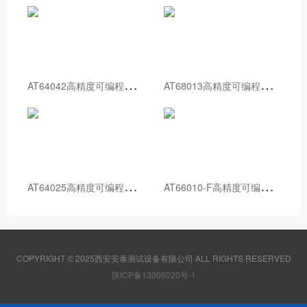
A
T64042高精度可编程直流电源
A
T68013高精度可编程直流电源
A
T64025高精度可编程直流电源
A
T66010-F高精度可编程直流电源
COPYRIGHT © 2025西安安泰测试设备有限公司 ALL RIGHTS RESERVED
陕ICP备13006020号-1