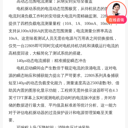
高动态范围电流测量：从纳安到安培全覆盖
电机驱动系统的电流动态范围极宽，从待机状态的微安级
电流到满负载工作时的安培级大电流均需精确监测。
2280S系列
提供了四档负载电流测量量程（10A、1A、100mA、10mA），
支持从100nA到6A的宽动态范围测量，电流测量分辨率高达
10nA
。这意味着测试人员无需在电源与万用表之间切换接线，
仅凭一台
2280S即可同时完成对电机待机功耗和满载运行电流的
高精度回读，大幅简化了测试系统的搭建。
140μs动态电流捕获：精准捕捉瞬态冲击
电机启动瞬间会产生数倍于额定电流的浪涌电流，这对电
源的瞬态响应和捕获能力提出了严苛要求。
2280S系列具备捕获
短至140μs的动态负载变化能力，测量速度高达2500读数/秒
。借
助其内置的图形化显示功能，工程师无需外接示波器即可在
4.3
英寸TFT屏幕上实时观测电机启动时的电流脉冲波形，并对存
储的数据进行最大值、平均值及标准差等统计分析
。这一能力
对于评估电机驱动器的过流保护设计和电源管理策略至关重
要。
可编程上升
/下降时间：消除电压过冲风险