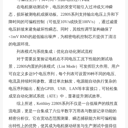
在电机驱动测试中，电压的突变可能引入过冲或欠冲瞬
态，损坏被测电机或驱动板。
2280S系列支持输出电压上升和下
降时间的可编程控制（可低至10V/s或快至100V/s），通过减缓
电压斜坡来避免破坏性瞬态
。同时，其线性调节架构确保了
<1mV RMS的超低输出噪声，为精密电机控制芯片提供了清洁
的电源环境
。
列表模式与系统集成：优化自动化测试流程
对于需要反复验证电机在不同电压工况下性能的测试场
景，
2280S内置的列表模式（List Mode）可发挥巨大作用。用户
可自定义多达9个电压序列，每个列表可设置99种不同的电压、
电流及持续时间参数
。通过单次触发，电源能自动执行复杂的
电压序列输出，配合
GPIB、USB、LAN等丰富接口，可轻松集
成至自动化测试系统（ATE）中，显著提升测试效率
。
综上所述，
Keithley 2280S系列不仅是一台低噪声的线性直
流电源，更是一台集成了六位半数字万用表与数据记录功能的
精密分析仪。它在宽动态范围测量、瞬态捕获能力和可编程输
出特性上的优势，使其成为电机驱动研发与生产测试中值得信