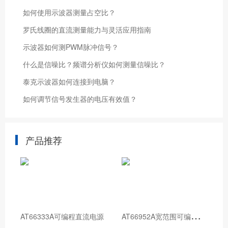
如何使用示波器测量占空比？
罗氏线圈的直流测量能力与灵活应用指南
示波器如何测PWM脉冲信号？
什么是信噪比？频谱分析仪如何测量信噪比？
泰克示波器如何连接到电脑？
如何调节信号发生器的电压有效值？
产品推荐
A
T66952A宽范围可编程直流电源
AT66333A可编程直流电源