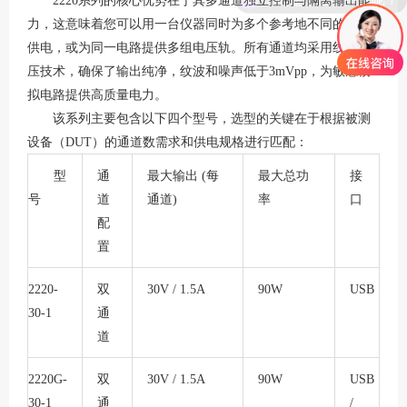
2220系列的核心优势在于其多通道独立控制与隔离输出能
力，这意味着您可以用一台仪器同时为多个参考地不同的电路
供电，或为同一电路提供多组电压轨
。所有通道均采用线性稳
压技术，确保了输出纯净，纹波和噪声低于
3mVpp，为敏感模
拟电路提供高质量电力
。
该系列主要包含以下四个型号，选型的关键在于根据被测
设备（
DUT）的通道数需求和供电规格进行匹配
：
型
通
最大输出
(每
最大总功
接
号
道
通道)
率
口
配
置
2220-
双
30V / 1.5A
90W
USB
30-1
通
道
2220G-
双
30V / 1.5A
90W
USB
30-1
通
/