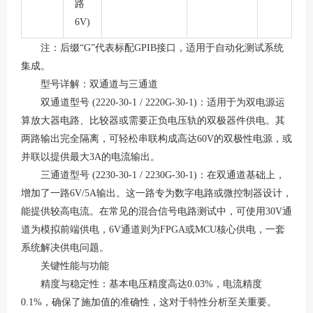
路
6V)
注：后缀
“G”代表标配GPIB接口，适用于自动化测试系统
集成
。
型号详解：双通道与三通道
双通道型号
(2220-30-1 / 2220G-30-1)：适用于为双电源运
算放大器电路、比较器或需要正负电压轨的双极器件供电
。其
两路输出完全隔离，可轻松串联构成高达
60V的双极性电源，或
并联以提供最大3A的电流输出
。
三通道型号
(2230-30-1 / 2230G-30-1)：在双通道基础上，
增加了一路6V/5A输出。这一路专为数字电路或微控制器设计，
能提供较高电流
。在常见的混合信号电路测试中，可使用
30V通
道为模拟前端供电，6V通道则为FPGA或MCU核心供电，一套
系统解决供电问题。
关键性能与功能
精度与稳定性：基本电压精度高达
0.03%，电流精度
0.1%，确保了施加值的准确性，这对于特性分析至关重要
。