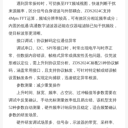
遇到异常振铃时，可切换至
FFT频域视图，快速判断干扰
来源频率，区分信号自身谐波与外部耦合。ZDS2024C支持
4Mpts FFT运算，频域分辨率较高，可有效区分相近频率成分；
内置的低通/高通数字滤波器还能在仪器端滤除已知干扰频段，
使目标波形更清晰。
接口调试：协议解码定位通信异常
调试串口、
I2C、SPI等接口时，时常出现电平与时序正
常、但数据内容错误、帧格式异常或偶发性丢包问题。仅凭波
形难以定位，需上升到协议层分析。ZDS2024C标配21种协议解
码，涵盖常用接口，且支持协议触发，可针对特定帧或错误帧
设置触发条件，实现定向捕获，迅速锁定异常根源。
参数测量：减少重复操作
上升时间、脉宽、频率、占空比、过冲幅值等参数需要在
调试中反复确认。手动光标测量效率低且易出错。该机型支持
52种参数自动测量，硬件频率计响应快且稳定，适合频繁确认
参数的研发场景。
硬件研发调试场景多、信号杂，示波器的带宽、采样率、