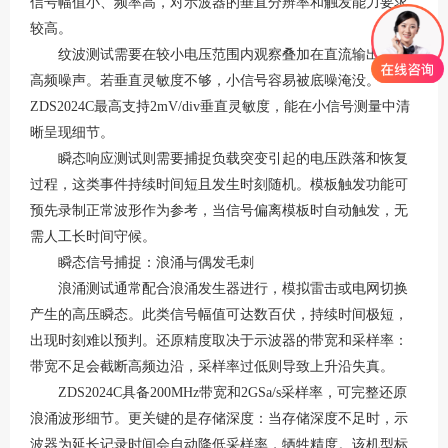
信号幅值小、频率高，对示波器的垂直分辨率和触发能力要求
较高。
纹波测试需要在较小电压范围内观察叠加在直流输出上的
高频噪声。若垂直灵敏度不够，小信号容易被底噪淹没。
ZDS2024C最高支持2mV/div垂直灵敏度，能在小信号测量中清
晰呈现细节。
瞬态响应测试则需要捕捉负载突变引起的电压跌落和恢复
过程，这类事件持续时间短且发生时刻随机。模板触发功能可
预先录制正常波形作为参考，当信号偏离模板时自动触发，无
需人工长时间守候。
瞬态信号捕捉：浪涌与偶发毛刺
浪涌测试通常配合浪涌发生器进行，模拟雷击或电网切换
产生的高压瞬态。此类信号幅值可达数百伏，持续时间极短，
出现时刻难以预判。还原精度取决于示波器的带宽和采样率：
带宽不足会截断高频边沿，采样率过低则导致上升沿失真。
ZDS2024C具备200MHz带宽和2GSa/s采样率，可完整还原
浪涌波形细节。更关键的是存储深度：当存储深度不足时，示
波器为延长记录时间会自动降低采样率，牺牲精度。该机型标