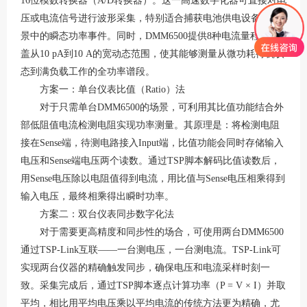
16位模数转换器（A/D转换器）
。这一高速数字化器可直接对电
压或电流信号进行波形采集，特别适合捕获电池供电设备等场
景中的瞬态功率事件
。同时，
DMM6500提供8种电流量程，覆
盖从10 pA到10 A的宽动态范围，使其能够测量从微功耗待机状
态到满负载工作的全功率谱段
。
方案一：单台仪表比值（
Ratio）法
对于只需单台
DMM6500的场景，可利用其比值功能结合外
部低阻值电流检测电阻实现功率测量。其原理是：将检测电阻
接在Sense端，待测电路接入Input端，比值功能会同时存储输入
电压和Sense端电压两个读数
。通过
TSP脚本解码比值读数后，
用Sense电压除以电阻值得到电流，用比值与Sense电压相乘得到
输入电压，最终相乘得出瞬时功率
。
方案二：双台仪表同步数字化法
对于需要更高精度和同步性的场合，可使用两台
DMM6500
通过TSP-Link互联——一台测电压，一台测电流。TSP-Link可
实现两台仪器的精确触发同步，确保电压和电流采样时刻一
致
。采集完成后，通过
TSP脚本逐点计算功率（P = V × I）并取
平均，相比用平均电压乘以平均电流的传统方法更为精确，尤