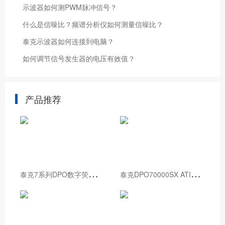
示波器如何测PWM脉冲信号？
什么是信噪比？频谱分析仪如何测量信噪比？
泰克示波器如何连接到电脑？
如何调节信号发生器的电压有效值？
产品推荐
泰
克7系列DPO数字荧光示波器
泰
克DPO70000SX ATI性能示波器