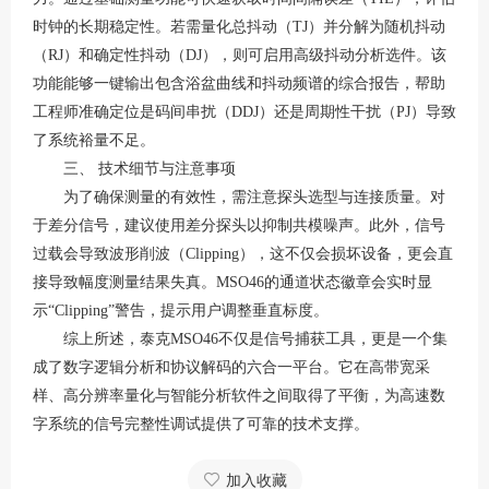
时钟的长期稳定性
。若需量化总抖动（
TJ）并分解为随机抖动
（RJ）和确定性抖动（DJ），则可启用高级抖动分析选件。该
功能能够一键输出包含浴盆曲线和抖动频谱的综合报告，帮助
工程师准确定位是码间串扰（DDJ）还是周期性干扰（PJ）导致
了系统裕量不足
。
三、
技术细节与注意事项
为了确保测量的有效性，需注意探头选型与连接质量。对
于差分信号，建议使用差分探头以抑制共模噪声
。此外，信号
过载会导致波形削波（
Clipping），这不仅会损坏设备，更会直
接导致幅度测量结果失真。MSO46的通道状态徽章会实时显
示“Clipping”警告，提示用户调整垂直标度
。
综上所述，泰克
MSO46不仅是信号捕获工具，更是一个集
成了数字逻辑分析和协议解码的六合一平台
。它在高带宽采
样、高分辨率量化与智能分析软件之间取得了平衡，为高速数
字系统的信号完整性调试提供了可靠的技术支撑。
加入收藏