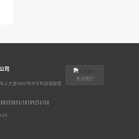
公司
关注我们
韦斗大道3652号中交科技城智慧
9-88353093/18189276150
m.cn