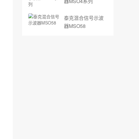
器MSO4系列
泰克混合信号示波
器MSO58