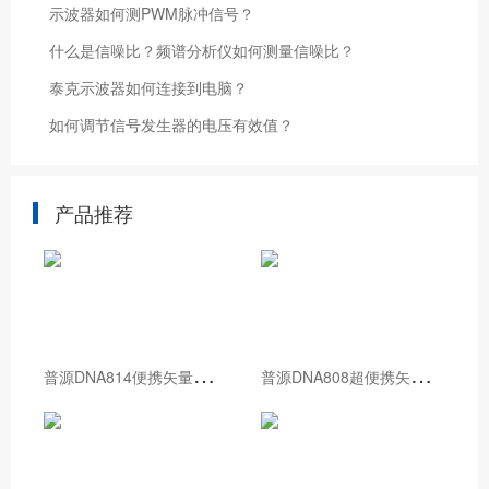
示波器如何测PWM脉冲信号？
什么是信噪比？频谱分析仪如何测量信噪比？
泰克示波器如何连接到电脑？
如何调节信号发生器的电压有效值？
产品推荐
普
源DNA814便携矢量网络分析仪
普
源DNA808超便携矢量网络分析仪