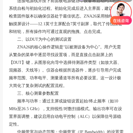
连接电源线并按下前面板电源键后，设备将启动约
30秒的
系统自检与初始化过程
。初始化完成后进入主界面，建议首先
检查固件版本以确保仪器处于最佳状态。
ZNA26采用独特的双
触摸屏设计——12.1英寸主屏配合7英寸副屏，取代了传统按键
和转轮，所有操作均可通过直观的拖拽、点击完成
。
二、以
DUT为中心的测试设置
ZNA26的核心操作逻辑是“以被测设备为中心”
。用户无需
从繁杂的菜单中逐层寻找设置项，而是直接点击副屏上的
【
DUT】键，从图形化向导中选择待测器件类型（如放大器、
混频器、天线等）。仪器会根据所选器件，逐步引导用户完成
频率范围、功率电平、测量通道等所有必要设置
。这一设计极
大简化了复杂测试的配置流程。
三、核心测量参数配置
频率与功率：通过主屏或旋钮设置起始
/终止频率（如10
MHz至26.5 GHz），支持线性/对数扫描模式。输出功率可在设
置界面调整，建议启用自动电平控制（ALC）以保障信号源稳
定性
。
中频带宽与动态范围：中频带宽（
IF Bandwidth）的设置需