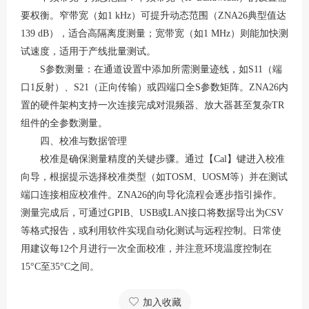
要权衡。窄带宽（如1 kHz）可提升动态范围（ZNA26典型值达
139 dB），适合高隔离度测量；宽带宽（如1 MHz）则能加快测
试速度，适用于产线批量测试
。
S参数测量：在通道设置中添加所需测量迹线，如S11（端
口1反射）、S21（正向传输）或四端口全S参数矩阵。ZNA26内
置的硬件架构支持一次连接完成对混频器、放大器甚至复杂TR
组件的全参数测量
。
四、校准与数据管理
校准是确保测量精度的关键步骤。通过【
Cal】键进入校准
向导，根据提示选择校准类型（如TOSM、UOSM等）并在测试
端口连接相应校准件。ZNA26的向导化流程会逐步指引操作
。
测量完成后，可通过
GPIB、USB或LAN接口将数据导出为CSV
等格式报告，或利用软件实现自动化测试与远程控制
。日常使
用建议每
12个月进行一次全面校准，并注意环境温度控制在
15°C至35°C之间
。
加入收藏