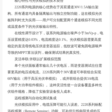
核心特性与光伏模拟的技术契合
2220系列电源的核心优势在于其双通道30V/1.5A输出架
构。所有通道均具备隔离输出与独立控制功能，这在模拟光伏
板阵列时尤为实用——用户可分别配置两个通道模拟不同光照
或温度条件下的光伏板输出特性
。
在线性调节设计下，该系列电源输出噪声小于
3mVp-p，电
压设置精度达0.03%，电流精度达0.1%
。光伏模拟器需要高度
稳定的直流母线电压供逆变器追踪，低纹波可避免因电源噪声
导致的
MPPT算法误判，确保测试结果的真实性。
灵活串联
/并联以扩展模拟范围
单个光伏面板通常输出几十伏电压，而逆变器测试往往需
要更高的电压或电流。
2220系列两个30V通道可串联组合实现
60V输出（用于高压光伏串模拟），或并联组合提供3A电流
（用于大功率组件模拟）
。这种灵活性使一台设备覆盖多种光
伏组件规格，降低了实验室设备投入成本。
远程感测与自动化测试集成
光伏模拟应用中，电缆压降可能引入误差。
2220系列标配
远程感测（Remote Sensing）功能，可补偿引线电阻造成的压