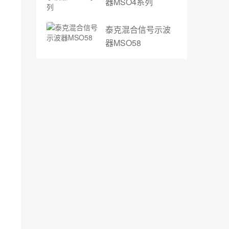
器MSO4系列
泰克混合信号示波
器MSO58