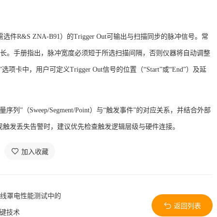
需选件R&S ZNA-B91）的Trigger Out可输出与扫描同步的脉冲信号
。常
过短或过长。手册指出，脉冲宽度必须短于所选扫描间隔，否则仪器将自动调整
trol”选项卡中，用户可定义Trigger Out信号的位置（“Start”或“End”）及延
列”（Sweep/Segment/Point）与“触发事件”的对应关系，并结合外部
现触发丢失告警时，建议优先检查触发逻辑层级与硬件连接。
加入收藏
天线罩电性能测试中的
返回列表
关键技术