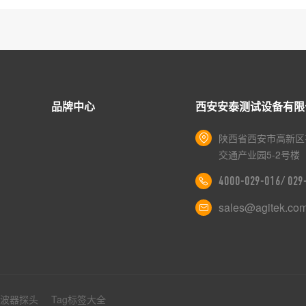
品牌中心
西安安泰测试设备有限
陕西省西安市高新区
交通产业园5-2号楼
4000-029-016/ 02
sales@agitek.co
示波器探头
Tag标签大全