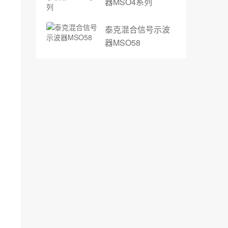
器MSO4系列
泰克混合信号示波
器MSO58