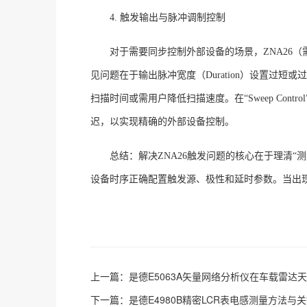
4. 触发输出与脉冲调制控制
对于需要同步控制外部设备的场景，
ZNA26（
见问题在于输出脉冲宽度（
Duration）设置
扫描时间或需用户降低扫描速度
。在
“Sweep Con
迟，以实现精确的外部设备控制
。
总结：解决
ZNA26触发问题的核心在于理清“测量序
设备时序正确配置触发源、极性和延时参数。当出
上一篇：
是德E5063A矢量网络分析仪在车载雷达
下一篇：
是德E4980B精密LCR表电感测量方法与