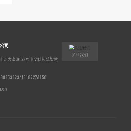
公司
关注我们
韦斗大道3652号中交科技城智慧
9-88353093/18189276150
m.cn