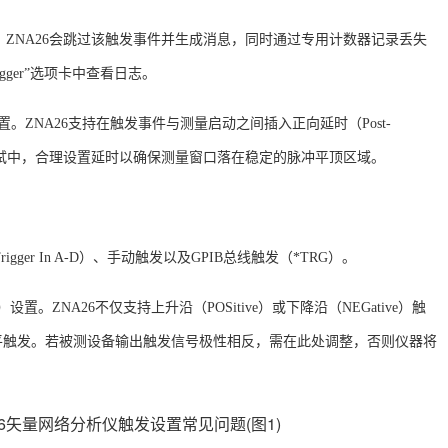
，
ZNA26会跳过该触发事件并生成消息，同时通过专用计数器记录丢失
igger”选项卡中查看日志
。
）设置。ZNA26支持在触发事件与测量启动之间插入正向延时（Post-
试中，合理设置延时以确保测量窗口落在稳定的脉冲平顶区域。
gger In A-D）、手动触发以及GPIB总线触发（*TRG）
。
pe）设置。ZNA26不仅支持上升沿（POSitive）或下降沿（NEGative）触
平触发
。若被测设备输出触发信号极性相反，需在此处调整，否则仪器将