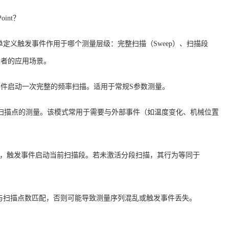
oint？
命令或菜单定义触发事件作用于哪个测量层级：完整扫描（Sweep）、扫描段
三者的应用场景。
发事件启动一次完整的频率扫描。适用于常规S参数测量。
一个扫描点的测量。该模式常用于需要与外部事件（如温度变化、机械位置
有效，触发事件启动当前扫描段。若未激活分段扫描，其行为等同于
频率与扫描点数匹配，否则可能导致测量序列混乱或触发事件丢失。