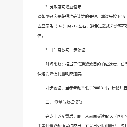
2. 灵敏度与增益设定
调整灵敏度是获得准确读数的关键。建议先按下
“
占显示条（Bar）的50%左右，避免过载或分辨率不
值
。
3. 时间常数与同步滤波
时间常数：相当于低通滤波器的响应速度。信
但这会降低测量响应速度
。
同步滤波：当参考频率低于
200Hz时，建议开
三、
测量与数据读取
完成上述配置后，即可从前面板读取
X（同相
于需测量双频信号的应用，可采用分时测量法：先