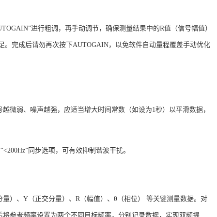
AUTOGAIN”进行粗调，再手动调节，确保测量结果中的R值（信号幅值）
足
。完成后请勿再次按下
AUTOGAIN，以免软件自动量程覆盖手动优化
号越微弱、噪声越强，应适当增大时间常数（如设为
1秒）以平滑数据，
启“<200Hz”同步选项，可有效抑制谐波干扰
。
分量）、Y（正交分量）、R（幅值）、θ（相位） 等关键测量数据
。对
后将参考频率设置为两个不同目标频率，分别记录数据，实现双频提