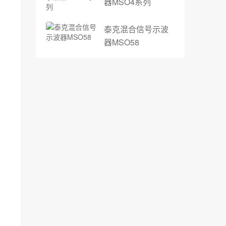
器MSO4系列
泰克混合信号示波
器MSO58