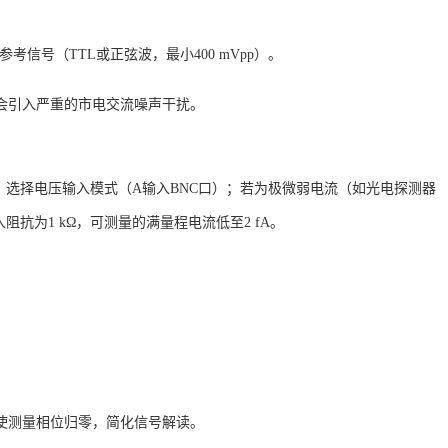
外部参考信号（TTL或正弦波，最小400 mVpp）
。
则会引入严重的市电交流噪声干扰
。
，选择电压输入模式（
A输入BNC口）；若为极微弱电流（如光电探测器
抗为1 kΩ，可测量的满量程电流低至2 fA
。
移，使测量相位归零，简化信号解读
。