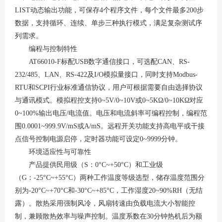
LIST动态输出功能，可保存4个程序文件，每个文件最多200步
数据，支持循环、连续、单步三种执行模式，满足复杂测试序
列需求
。
编程与控制特性
AT66010-F标配USB数字通信接口，可选配CAN、RS-
232/485、LAN、RS-422及I/O模拟量接口，同时支持Modbus-
RTU和SCPI行业标准通信协议，用户可根据需要自由选择协议
与通讯模式
。模拟程控支持
0~5V/0~10V或0~5KΩ/0~10KΩ对应
0~100%输出电压/电流值。电压和电流斜率可编程控制，编程范
围0.0001~999.9V/mS或A/mS。远程开关功能支持高电平或干接
点信号控制电源启停，定时器功能可设定0~9999分钟。
环境适应性与可靠性
产品提供民用级（
S：0°C~+50°C）和工业级
（G：-25°C~+55°C）两种工作温度等级选型，储存温度范围分
别为-20°C~+70°C和-30°C~+85°C，工作湿度20~90%RH（无结
露）。散热采用强制风冷，风扇转速由负载电流大小智能控
制，兼顾散热效率与噪声控制。温度系数在30分钟热机后为额