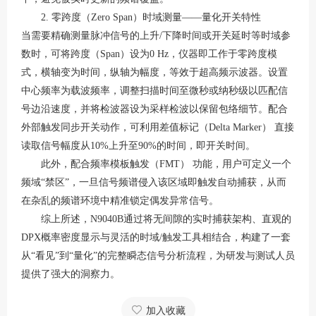
2. 零跨度（Zero Span）时域测量——量化开关特性
当需要精确测量脉冲信号的上升
/下降时间或开关延时等时域参
数时，可将跨度（Span）设为0 Hz，仪器即工作于零跨度模
式，横轴变为时间，纵轴为幅度，等效于超高频示波器
。设置
中心频率为载波频率，调整扫描时间至微秒或纳秒级以匹配信
号边沿速度，并将检波器设为采样检波以保留包络细节
。配合
外部触发同步开关动作，可利用差值标记（
Delta Marker） 直接
读取信号幅度从10%上升至90%的时间，即开关时间
。
此外，配合频率模板触发（
FMT） 功能，用户可定义一个
频域“禁区”，一旦信号频谱侵入该区域即触发自动捕获，从而
在杂乱的频谱环境中精准锁定偶发异常信号
。
综上所述，
N9040B通过将无间隙的实时捕获架构、直观的
DPX概率密度显示与灵活的时域/触发工具相结合，构建了一套
从“看见”到“量化”的完整瞬态信号分析流程，为研发与测试人员
提供了强大的洞察力。
加入收藏