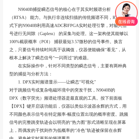
N9040B捕捉瞬态信号的核心在于其实时频谱分析
（RTSA） 能力。与执行非连续扫描的传统频谱不同，RTSA模
式下的N9040B利用高速ADC和FPGA实时处理引擎，对输入信
号进行无间隙（Gapless） 的采集与处理
。这一架构使其能够以
100%截获概率（POI） 捕获最短3.57微秒的信号事件
。换言
之，只要信号持续时间高于该阈值，仪器便能确保
“看见”，从
根本上解决了瞬态信号“一闪而过”的难题
。
在实际操作中，针对不同类型的瞬态信号，主要有两种典
型的捕捉与分析方法：
1. DPX实时频谱显示——让瞬态“可视化”
对于跳频信号或复杂电磁环境中的突发干扰，
N9040B的
DPX（数字荧光）频谱处理器是最直观的工具。按下前面板
【DPX】键开启该功能后，仪器以类似示波器余辉的方式，用
不同颜色表示信号在特定频率-幅度位置出现的概率密度
。跳频
信号的完整跳变轨迹会以明亮的
“热力图”形式清晰呈现在屏幕
上，而偶发的干扰则作为低概率的“冷色”轨迹被保留在余辉
中，避免被实时更新的频谱覆盖
。