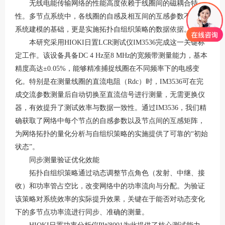
可以介绍下你们的产品么？
无线电能传输网络的性能高度依赖于线圈间的磁耦合特
性。多节点系统中，各线圈的自感及相互间的互感参数不仅是
系统建模的基础，更是实施拓扑自组织策略的数据依据
。
本研究采用
HIOKI日置LCR测试仪IM3536完成这一关键标
定工作。该设备具备DC 4 Hz至8 MHz的宽频带测量能力，基本
精度高达±0.05%
，能够精准捕捉线圈在不同频率下的电感变
化。特别是在测量线圈的直流电阻（
Rdc）时，IM3536可在完
成交流参数测量后自动切换至直流信号进行测量，无需更换仪
器，有效提升了测试效率与数据一致性
。通过
IM3536，我们精
确获取了网络中每个节点的自感参数以及节点间的互感矩阵，
为网络拓扑的量化分析与自组织策略的实施提供了可靠的“初始
状态”。
同步测量验证优化效能
拓扑自组织策略通过动态调整节点角色（发射、中继、接
收）和功率管占空比，改变网络中的功率流向与分配
。为验证
该策略对系统效率的实际提升效果，关键在于能否对动态变化
下的多节点功率流进行同步、准确的测量。