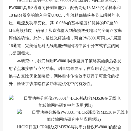
HIOKI日置功率分析仪PW8001为此提供了核心测试能力。
PW8001具备8通道同步测量能力，配合高达15 MS/s的采样率和
18 bit分辨率的输入单元U7005，能够精确捕获各节点瞬时的电
压、电流及功率变化
。其
±0.03%的基本精度和优异的DC至50
kHz高频精度，确保了从直流输入到高频逆变输出的全链路效率
评估准确性
。此外，通过光纤连接，两台
PW8001可同步扩展至
16通道，完美适配对无线电能传输网络中多个分布式节点的同
步监测需求
。
本研究中，我们利用
PW8001同步监测了策略实施前后各发
射节点和接收节点的功率。测量结果显示，在应用节点角色切
换与占空比优化策略后，网络整体传输效率获得了可量化的提
升，验证了该策略在多功率流优化中的有效性。
HIOKI日置LCR测试仪IM3536与功率分析仪PW8001的配合