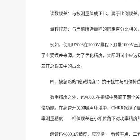
读数误差：与被测量值成正比，属于比例误差
量程误差：与当前所选量程的固定百分比相关
例如，使用
U7005在1000V量程下测量1000
了主要误差来源。为了优化精度，实际测试中应选
差在总误差中的占比。
四、被忽略的
“隐藏精度”：抗干扰性与相位补
数字精度之外，
PW8001在指标中强调了两个关
偿功能
。在高速开关的噪声环境中，
CMRR保障
率测量精度——相位误差在小相位角下对功率精度
解读
PW8001的精度，应遵循“一看频率点、