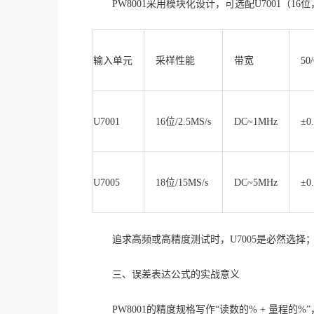
PW8001采用模块化设计，可选配U7001（16位
输入单元
采样性能
带宽
50
U7001
16位/2.5MS/s
DC~1MHz
±0
U7005
18位/15MS/s
DC~5MHz
±0
追求高频或高精度测试时，
U7005是必然选
三、误差表达公式的实战意义
PW8001的精度规格写作“读数的% + 量程的