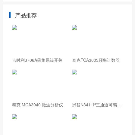
产品推荐
吉时利3706A采集系统开关
泰克FCA3003频率计数器
恩
智N3411P三通道可编程直流电源
泰克 MCA3040 微波分析仪