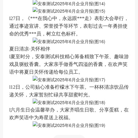
l27日，《***在我心中，永远跟***走》表彰大会举行，
通过事迹宣讲、荣誉授予等环节，表彰过去一年勇担使
命的优秀***员，树立红色标杆。
夏日清凉·关怀相伴
l夏至时分，安泰测试科技精心筹备精致下午茶、趣味游
戏及驱蚊香囊。大家亲手做香气四溢的香囊，在欢声笑
语中将夏日关怀传递给每位员工。
l12日，公司贴心准备柠檬水下午茶。一杯杯清凉饮品传
递关怀，大家暂别忙碌共享甜蜜时光。
l六月生日会温馨举办，大家齐唱生日歌、分享蛋糕，在
欢声笑语中为寿星送上祝福。