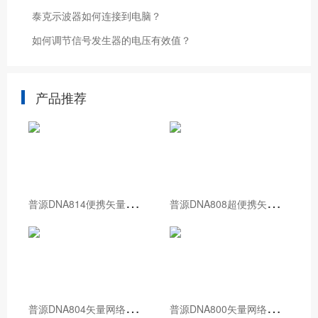
泰克示波器如何连接到电脑？
如何调节信号发生器的电压有效值？
产品推荐
普
源DNA814便携矢量网络分析仪
普
源DNA808超便携矢量网络分析仪
普
源DNA804矢量网络分析仪
普
源DNA800矢量网络分析仪