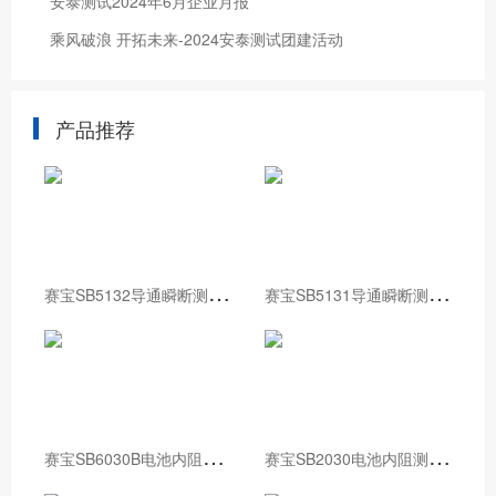
安泰测试2024年6月企业月报
乘风破浪 开拓未来-2024安泰测试团建活动
产品推荐
赛
宝SB5132导通瞬断测试仪
赛
宝SB5131导通瞬断测试仪
赛
宝SB6030B电池内阻测试仪校准装置
赛
宝SB2030电池内阻测试仪校准装置