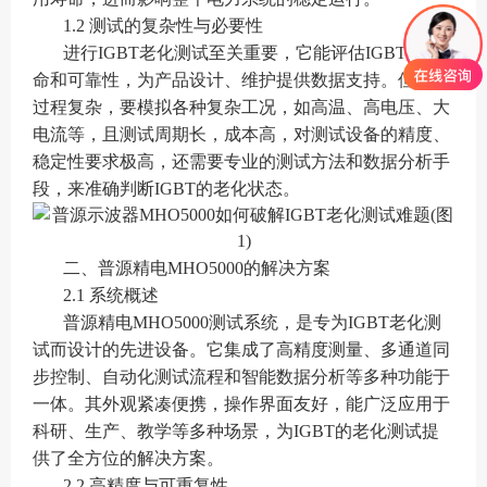
1.2 测试的复杂性与必要性
进行IGBT老化测试至关重要，它能评估IGBT的寿
命和可靠性，为产品设计、维护提供数据支持。但测试
过程复杂，要模拟各种复杂工况，如高温、高电压、大
电流等，且测试周期长，成本高，对测试设备的精度、
稳定性要求极高，还需要专业的测试方法和数据分析手
段，来准确判断IGBT的老化状态。
二、普源精电MHO5000的解决方案
2.1 系统概述
普源精电MHO5000测试系统，是专为IGBT老化测
试而设计的先进设备。它集成了高精度测量、多通道同
步控制、自动化测试流程和智能数据分析等多种功能于
一体。其外观紧凑便携，操作界面友好，能广泛应用于
科研、生产、教学等多种场景，为IGBT的老化测试提
供了全方位的解决方案。
2.2 高精度与可重复性