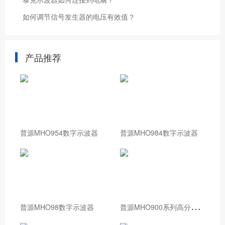
如何调节信号发生器的电压有效值？
产品推荐
普源MHO954数字示波器
普源MHO984数字示波器
普
源MHO900系列高分辨率数字示波器
普源MHO98数字示波器