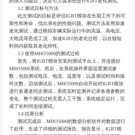
的强大功能后，决定引入该系统进行IGBT老化测试。
3.2 测试目标与方法
此次测试的目标是评估IGBT模块在长期工作下的可
靠性和寿命，找出潜在的性能问题。测试方法采用加速
老化测试，通过模拟车辆实际运行中的高温、高电压、
大电流等恶劣工况，加速IGBT的老化过程，以在较短
时间内获取其老化特性。
3.3 使用MHO5000的测试过程
首先，将IGBT模块安装到测试平台上，并连接好
MHO5000系统。然后，在系统操作界面设置测试参
数，包括测试电压、电流、温度等，以及测试时间和循
环次数。启动测试后，MHO5000自动开始对IGBT模块
进行多通道同步测试，系统实时监测并记录各项参数的
变化。整个测试过程无需人工干预，系统稳定运行，完
成了长时间连续测试。
3.4 结果分析
测试完成后，MHO5000的数据分析软件对数据进行
了处理，生成了详细的测试报告。报告显示，IGBT模