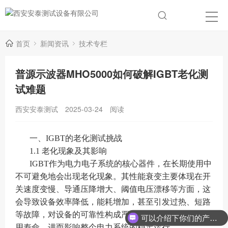
首页
新闻资讯
技术专栏
普源示波器MHO5000如何破解IGBT老化测
试难题
西安安泰测试
2025-03-24
阅读
一、IGBT的老化测试挑战
1.1 老化现象及其影响
IGBT作为电力电子系统的核心器件，在长期使用中
不可避免地会出现老化现象。其性能衰变主要体现在开
关速度变慢、导通压降增大、阈值电压漂移等方面，这
会导致设备效率降低，能耗增加，甚至引发过热、短路
等故障，对设备的可靠性构成严重威胁，缩短设备的使
可以介绍下你们的产品么？
用寿命，进而影响整个电力系统的稳定运行。