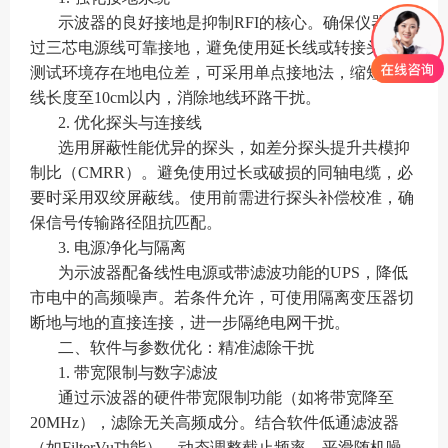
示波器的良好接地是抑制RFI的核心。确保仪器通
过三芯电源线可靠接地，避免使用延长线或转接头。若
测试环境存在地电位差，可采用单点接地法，缩短接地
线长度至10cm以内，消除地线环路干扰。
2. 优化探头与连接线
选用屏蔽性能优异的探头，如差分探头提升共模抑
制比（CMRR）。避免使用过长或破损的同轴电缆，必
要时采用双绞屏蔽线。使用前需进行探头补偿校准，确
保信号传输路径阻抗匹配。
3. 电源净化与隔离
为示波器配备线性电源或带滤波功能的UPS，降低
市电中的高频噪声。若条件允许，可使用隔离变压器切
断地与地的直接连接，进一步隔绝电网干扰。
二、软件与参数优化：精准滤除干扰
1. 带宽限制与数字滤波
通过示波器的硬件带宽限制功能（如将带宽降至
20MHz），滤除无关高频成分。结合软件低通滤波器
（如FilterVu功能），动态调整截止频率，平滑随机噪