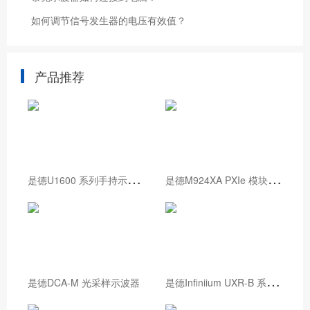
如何调节信号发生器的电压有效值？
产品推荐
是
德U1600 系列手持示波器
是
德M924XA PXIe 模块化示波器
是
德Infiniium UXR-B 系列示波器
是德DCA-M 光采样示波器