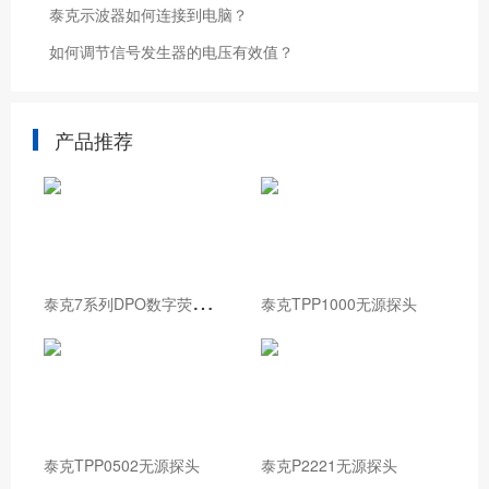
泰克示波器如何连接到电脑？
如何调节信号发生器的电压有效值？
产品推荐
泰
克7系列DPO数字荧光示波器
泰克TPP1000无源探头
泰克TPP0502无源探头
泰克P2221无源探头