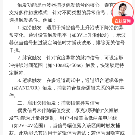
触发功能是示波器捕捉偶发信号的核心。泰克2系列
支持多种触发模式，针对不同类型的异常信号，需灵活
选择触发条件。例如：
1. 边沿触发：适用于捕捉信号上升沿或下降沿的异
常变化。通过设置触发电平（如3V上升沿触发），示波
器仅当信号超过设定阈值时才捕获波形，排除无关信号
干扰。
2. 脉宽触发：针对宽度异常的脉冲信号，可设定脉
冲持续时间范围（如>10ns或<50ns）触发，快速锁定特
定脉冲。
3. 逻辑触发：在多通道调试中，通过组合逻辑条件
（如AND/OR）触发，捕获符合复杂逻辑关系的异常事
件。
二、启用欠幅触发：捕获幅值异常信号
偶发信号常伴随幅值突变，泰克2系列的“欠幅触
发”功能为此量身定制。用户可设置高低两条电平线
（如2V~4V范围），当信号幅值落入该区间时触发捕
获。此功能尤其适用于逻辑信号调试：若信号因噪声或