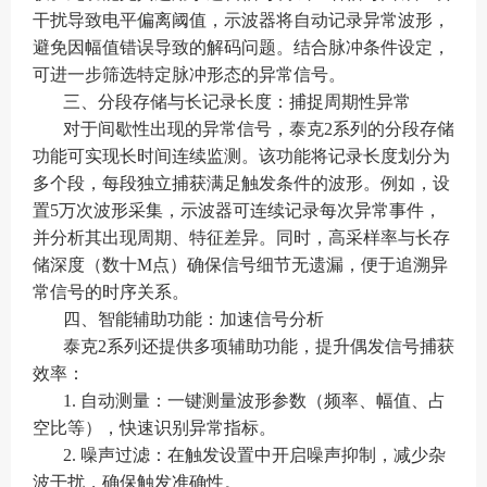
干扰导致电平偏离阈值，示波器将自动记录异常波形，
避免因幅值错误导致的解码问题。结合脉冲条件设定，
可进一步筛选特定脉冲形态的异常信号。
三、分段存储与长记录长度：捕捉周期性异常
对于间歇性出现的异常信号，泰克2系列的分段存储
功能可实现长时间连续监测。该功能将记录长度划分为
多个段，每段独立捕获满足触发条件的波形。例如，设
置5万次波形采集，示波器可连续记录每次异常事件，
并分析其出现周期、特征差异。同时，高采样率与长存
储深度（数十M点）确保信号细节无遗漏，便于追溯异
常信号的时序关系。
四、智能辅助功能：加速信号分析
泰克2系列还提供多项辅助功能，提升偶发信号捕获
效率：
1. 自动测量：一键测量波形参数（频率、幅值、占
空比等），快速识别异常指标。
2. 噪声过滤：在触发设置中开启噪声抑制，减少杂
波干扰，确保触发准确性。