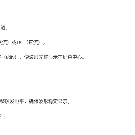
通道。
交流）或DC（直流）。
（t/div），使波形完整显示在屏幕中心。
整触发电平，确保波形稳定显示。
”。