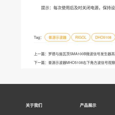
提示：每次使用后及时关闭电源，保持设
Tag：
普源示波器
RIGOL
DHO5108
上一篇：
罗德与施瓦茨SMA100B微波信号发生器
下一篇：
普源示波器MHO5108右下角方波信号观
关于我们
产品展示