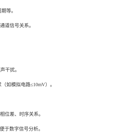
周期等。
通道信号关系。
噪声干扰。
（如模拟电路≤10mV）。
析相位差、时序关系。
码，便于数字信号分析。