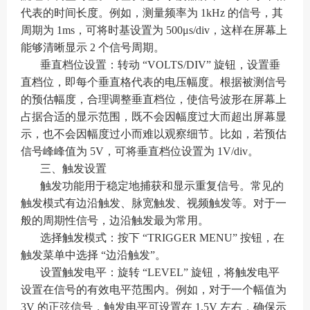
代表的时间长度。例如，测量频率为 1kHz 的信号，其
周期为 1ms，可将时基设置为 500μs/div，这样在屏幕上
能够清晰显示 2 个信号周期。
垂直档位设置：转动 “VOLTS/DIV” 旋钮，设置垂
直档位，即每个垂直格代表的电压幅度。根据被测信号
的预估幅度，合理调整垂直档位，使信号波形在屏幕上
占据合适的显示范围，既不会因幅度过大而超出屏幕显
示，也不会因幅度过小而难以观察细节。比如，若预估
信号峰峰值为 5V，可将垂直档位设置为 1V/div。
三、触发设置
触发功能用于稳定地捕获和显示重复信号。常见的
触发模式有边沿触发、脉宽触发、视频触发等。对于一
般的周期性信号，边沿触发最为常用。
选择触发模式：按下 “TRIGGER MENU” 按钮，在
触发菜单中选择 “边沿触发”。
设置触发电平：旋转 “LEVEL” 旋钮，将触发电平
设置在信号的有效电平范围内。例如，对于一个幅值为
3V 的正弦信号，触发电平可设置在 1.5V 左右，确保示