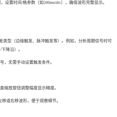
se）旋钮，设置时间/格参数（如200ms/div），确保波形完整显示。
选择触发类型（边缘触发、脉冲触发等）。例如，分析周期信号时可
/下降沿）。
信号，无需手动设置触发条件。
直缩放旋钮调整幅度显示精度。
ion”旋钮左移或右移波形，便于观察细节。