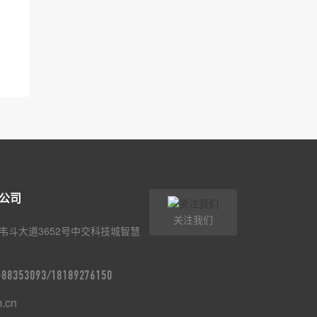
公司
关注我们
韦斗大道3652号中交科技城智慧
9-88353093/18189276150
m.cn