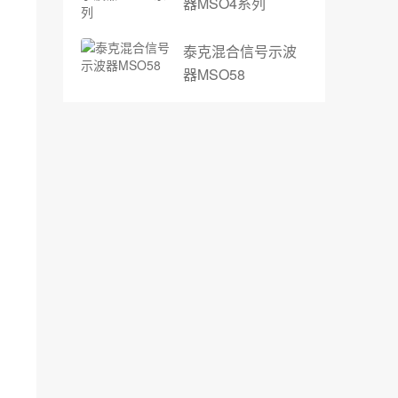
器MSO4系列
泰克混合信号示波
器MSO58