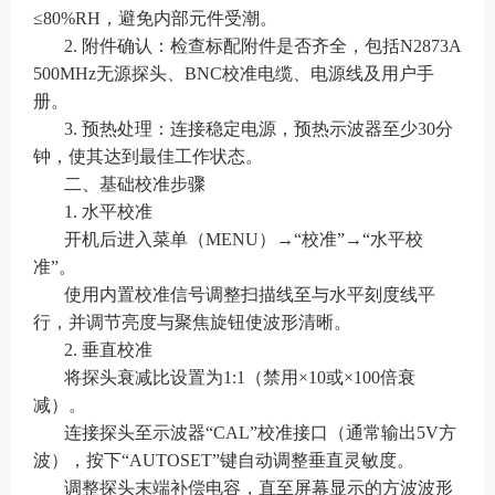
≤80%RH，避免内部元件受潮。
2. 附件确认：检查标配附件是否齐全，包括N2873A
500MHz无源探头、BNC校准电缆、电源线及用户手
册。
3. 预热处理：连接稳定电源，预热示波器至少30分
钟，使其达到最佳工作状态。
二、基础校准步骤
1. 水平校准
开机后进入菜单（MENU）→“校准”→“水平校
准”。
使用内置校准信号调整扫描线至与水平刻度线平
行，并调节亮度与聚焦旋钮使波形清晰。
2. 垂直校准
将探头衰减比设置为1:1（禁用×10或×100倍衰
减）。
连接探头至示波器“CAL”校准接口（通常输出5V方
波），按下“AUTOSET”键自动调整垂直灵敏度。
调整探头末端补偿电容，直至屏幕显示的方波波形