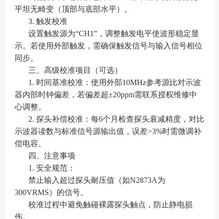
平坦无畸变（顶部与底部水平）。
3. 触发校准
设置触发源为“CH1”，调整触发电平使波形稳定显
示。若使用外部触发，需确保触发信号与输入信号相位
同步。
三、高级校准项目（可选）
1. 时间基准校准：使用外部10MHz参考源比对示波
器内部时钟偏差，若偏差超±20ppm需联系授权维修中
心调整。
2. 探头补偿校准：每6个月检查探头衰减精度，对比
示波器读数与标准信号源输出值，误差>3%时需微调补
偿电容。
四、注意事项
1. 安全规范：
禁止输入超过探头耐压值（如N2873A为
300VRMS）的信号。
校准过程中避免触碰裸露探头触点，防止静电损
伤。