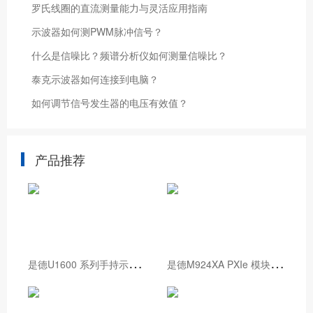
罗氏线圈的直流测量能力与灵活应用指南
示波器如何测PWM脉冲信号？
什么是信噪比？频谱分析仪如何测量信噪比？
泰克示波器如何连接到电脑？
如何调节信号发生器的电压有效值？
产品推荐
是
德U1600 系列手持示波器
是
德M924XA PXIe 模块化示波器